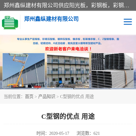
郑州鑫纵建材有限公司供应阳光板，彩钢板，彩钢钢构工程是一家集生产销售租赁安装于一体的企业，主要生产PC采光板，耐力板，仿古琉璃采光板，岩棉板、彩钢压型板、镀锌压型板、桁架楼承板，C、Z型钢檩条、围挡板、轻钢结构，阳光温室大棚等新型建材产品。公司旗下有多台移动式高空压瓦机租赁，承接全国各地业务，专业对外租赁各种型号压瓦机。
郑州鑫纵建材有限公司
高空瓦机租赁
ASA合成树脂仿古瓦
CZ型钢
FRP采光板
PC多层板
PC耐力板
当前位置：
首页
>
产品知识
> C型钢的优点 用途
建筑围挡
楼层板
新型活动房
压型彩钢板
C型钢的优点 用途
岩棉板
钢结构配件
时间：2020-05-17
浏览数：621