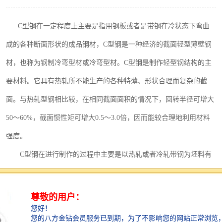
围挡
彩钢板
C型钢在一定程度上主要是指用钢板或者是带钢在冷状态下弯曲
生产加工单板复合围挡 市
成的各种断面形状的成品钢材，C型钢是一种经济的截面轻型薄壁钢
政围挡
材，也称为钢制冷弯型材或冷弯型材。C型钢是制作轻型钢结构的主
要材料。它具有热轧所不能生产的各种特薄、形状合理而复杂的截
面。与热轧型钢相比较，在相同截面面积的情况下，回转半径可增大
50～60%，截面惯性矩可增大0.5～3.0倍，因而能较合理地利用材料
强度。
C型钢在进行制作的过程中主要是以热轧或者冷轧带钢为坯料有
效的经过其弯曲成型制成的各种截面形状尺寸的型钢，C型钢具有以
下特点。
1. C型钢的截面经济合理、节省材料，在进行操作时其截面形状