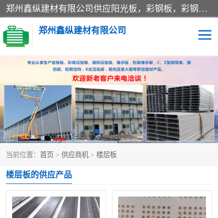
郑州鑫纵建材有限公司供应阳光板，彩钢板，彩钢钢构工程是一家集生产销售租赁安装于一体的企业，主要生产PC采光板，耐力板，仿古琉璃采光板，岩棉板、彩钢压型板、镀锌压型板、桁架楼承板，C、Z型钢檩条、围挡板、轻钢结构，阳光温室大棚等新型建材产品。公司旗下有多台移动式高空压瓦机租赁，承接全国各地业务，专业对外租赁各种型号压瓦机。
郑州鑫纵建材有限公司
高空瓦机租赁
ASA合成树脂仿古瓦
CZ型钢
FRP采光板
PC多层板
PC耐力板
当前位置：
首页
>
供应商机
>
楼层板
建筑围挡
楼层板
楼层板的供应产品
新型活动房
压型彩钢板
岩棉板
钢结构配件