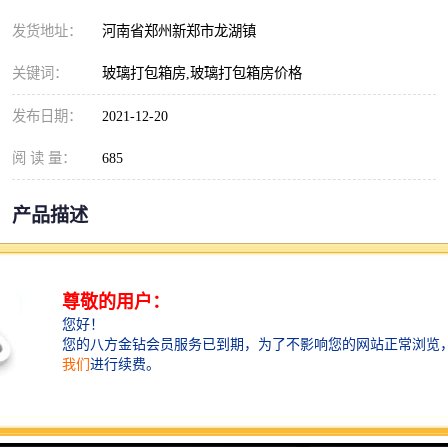
发货地址：
河南省郑州新郑市龙湖镇
关键词：
玻璃打包箱房,玻璃打包箱房价格
发布日期：
2021-12-20
阅 读 量：
685
产品描述
河南玻璃打包箱房价格
规格
鑫纵建材
按需定制
以上价格均为参考价，如有意向可联系客
服或者电联客服经理！
单层活动板房是通过充分利用夹芯墙板及
屋面板的自身强度，经过拉钉、螺栓、自
攻钉的链接面组成的定型活动房屋系统。