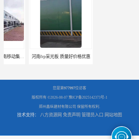
河南frp采光板 质量好价格优惠
郑州楼层板厂家直销 *
您是第
977997
位访客
版权所有 ©2026-08-07
豫ICP备2025142373号-1
郑州鑫纵建材有限公司
保留所有权利.
技术支持：
八方资源网
免责声明
管理员入口
网站地图
河南郑州移动式高空瓦机租赁公司 提高施工效率
河南郑州生产加工彩钢围挡 郑州鑫纵 质量好 围挡加工