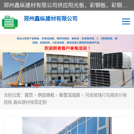
郑州鑫纵建材有限公司供应阳光板，彩钢板，彩钢钢构工程是一家集生产销售租赁安装于一体的企业，主要生产PC采光板，耐力板，仿古琉璃采光板，岩棉板、彩钢压型板、镀锌压型板、桁架楼承板，C、Z型钢檩条、围挡板、轻钢结构，阳光温室大棚等新型建材产品。公司旗下有多台移动式高空压瓦机租赁，承接全国各地业务，专业对外租赁各种型号压瓦机。
郑州鑫纵建材有限公司
高空瓦机租赁
ASA合成树脂仿古瓦
CZ型钢
FRP采光板
PC多层板
PC耐力板
当前位置：
首页
>
供应商机
>
新型活动房
> 河南玻璃打包箱房价格
建筑围挡
楼层板
规格 鑫纵建材按需定制
新型活动房
压型彩钢板
岩棉板
钢结构配件