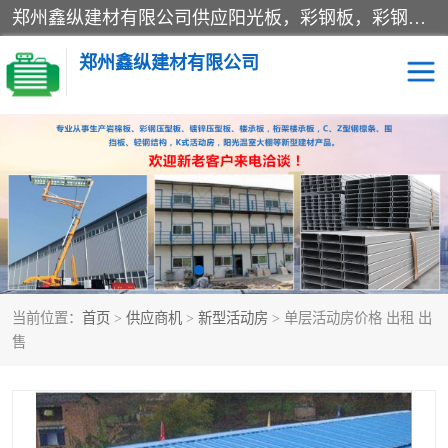
郑州鑫纵建材有限公司供应阳光板，彩钢板，彩钢钢构工程是一家集生产销售租赁安装于一体的企业，主要生产PC采光板，耐力板，仿古琉璃采光板，岩棉板、彩钢压型板、镀锌压型板、桁架楼承板，C、Z型钢檩条、围挡板、轻钢结构，阳光温室大棚等新型建材产品。公司旗下有多台移动式高空压瓦机租赁，承接全国各地业务，专业对外租赁各种型号压瓦机。
郑州鑫纵建材有限公司
高空瓦机租赁
ASA合成树脂仿古瓦
CZ型钢
FRP采光板
PC多层板
PC耐力板
当前位置：
首页
>
供应商机
>
新型活动房
> 单层活动房价格 出租 出
建筑围挡
楼层板
售
新型活动房
压型彩钢板
岩棉板
钢结构配件