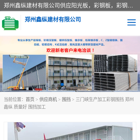
郑州鑫纵建材有限公司供应阳光板，彩钢板，彩钢钢构工程是一家集生产销售租赁安装于一体的企业，主要生产PC采光板，耐力板，仿古琉璃采光板，岩棉板、彩钢压型板、镀锌压型板、桁架楼承板，C、Z型钢檩条、围挡板、轻钢结构，阳光温室大棚等新型建材产品。公司旗下有多台移动式高空压瓦机租赁，承接全国各地业务，专业对外租赁各种型号压瓦机。
郑州鑫纵建材有限公司
高空瓦机租赁
ASA合成树脂仿古瓦
CZ型钢
FRP采光板
PC多层板
PC耐力板
当前位置：
首页
>
供应商机
>
围挡
> 三门峡生产加工彩钢围挡 郑州
建筑围挡
楼层板
鑫纵 质量好 围挡加工
新型活动房
压型彩钢板
岩棉板
钢结构配件