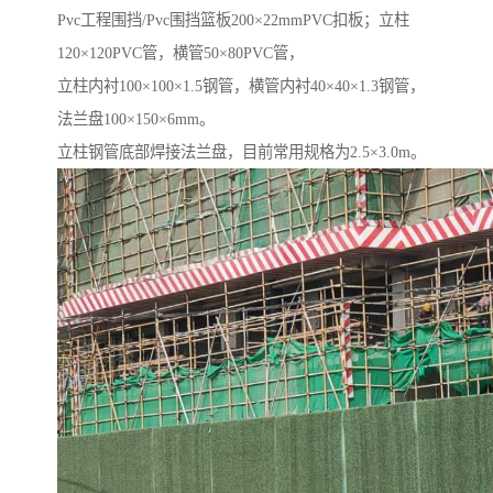
Pvc工程围挡/Pvc围挡篮板200×22mmPVC扣板；立柱
120×120PVC管，横管50×80PVC管，
立柱内衬100×100×1.5钢管，横管内衬40×40×1.3钢管，
法兰盘100×150×6mm。
立柱钢管底部焊接法兰盘，目前常用规格为2.5×3.0m。