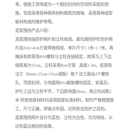
来，使施工现场成为一个相对封闭的空间所采取的措
施，包括采用各种砌体材料砌筑的围墙、采用各种成型
板材构成的维护体等。
泥浆围挡产品介绍：
泥浆围挡由防护网片和立柱组成。基坑围挡护栏防护网
片由2cm×4cm方管焊接组成，单片尺寸1.1米×1.7米，两
端设有跨耳用Φ10螺栓与立柱连接固定，跨耳与上下边
缘距离为15cm。立柱采用8cm方管 高度1.3m，底部有
法兰（8mm×15cm×15cm钢板）每个法兰盘设4个螺栓
孔、顶部封闭，与地面用Φ14膨胀螺栓固定。安装后，
护栏上边与立柱平齐，下边距地面20cm，两立柱间距2
米.所使用原材料均采用国家标准材料，制作严格按图施
工，尺寸正确，焊接点牢固，达到安全防护之目的。
泥浆围挡网片设计为蓝色、立柱为白色，均为喷绘，以
达到蓝白相间的效果。