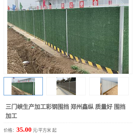
围挡
彩钢板
生产加工单板复合围挡 市
政围挡
三门峡生产加工彩钢围挡 郑州鑫纵 质量好 围挡
加工
35.00
价格：
元/平方米 起