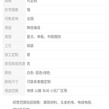
规格
可定制
抗弯强度
强
可售卖地
全国
用途
降低噪音
类型
复合，单板，市政围挡
工艺
组装
加工定制
是
是否跨境货源
否
颜色
白色 /蓝色/绿色
颜色尺寸
可联系客服定制
用途范围
地铁 公路 车间 小区厂区等
经营范围包括销售：建筑材料、五金机电、电线电缆、