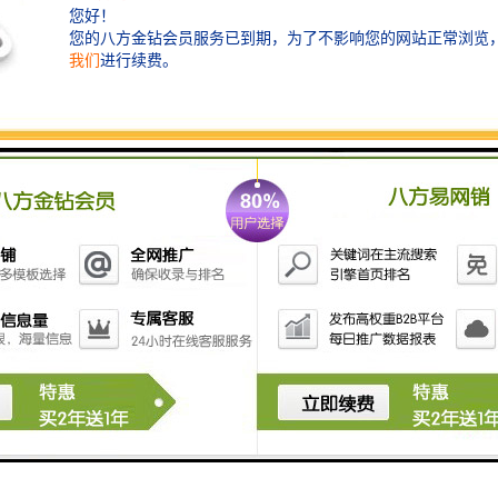
施工标准：围挡基脚采用M10水泥砂浆砌筑MU10页岩砖
砖砌0.5*0.5的基础，用于增强围挡抗风稳定性；pvc围挡
设2.5米高，宽3米为一板。施工围挡做美化处理，喷涂
企业名称、安全、质量、文明施工用语及开发项目商业
广告，严禁张贴、涂写垃圾广告。
围挡施工完毕，板与板之间衔接平顺，直线要在一条直
线上；板与板不得留有缝隙，即在场外不能看见场内施
工。围挡沿线设置红灯或者隔段用安全反光锥用于夜间
警示。
制作工艺及规格：其组成部分有：篮板、立柱、横管、
立柱内衬、横管内衬、法兰盘。
其规格分别为：