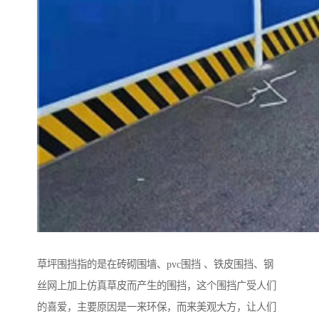
草坪围挡指的是在砖砌围墙、pvc围挡 、铁皮围挡、钢
丝网上加上仿真草皮而产生的围挡，这个围挡广受人们
的喜爱，主要原因是一来环保，而来美观大方，让人们