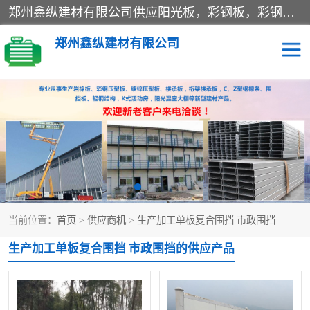
郑州鑫纵建材有限公司供应阳光板，彩钢板，彩钢钢构工程是一家集生产销售租赁安装于一体的企业，主要生产PC采光板，耐力板，仿古琉璃采光板，岩棉板、彩钢压型板、镀锌压型板、桁架楼承板，C、Z型钢檩条、围挡板、轻钢结构，阳光温室大棚等新型建材产品。公司旗下有多台移动式高空压瓦机租赁，承接全国各地业务，专业对外租赁各种型号压瓦机。
郑州鑫纵建材有限公司
高空瓦机租赁
ASA合成树脂仿古瓦
CZ型钢
FRP采光板
PC多层板
PC耐力板
当前位置：
首页
>
供应商机
>
生产加工单板复合围挡 市政围挡
建筑围挡
楼层板
生产加工单板复合围挡 市政围挡的供应产品
新型活动房
压型彩钢板
岩棉板
钢结构配件