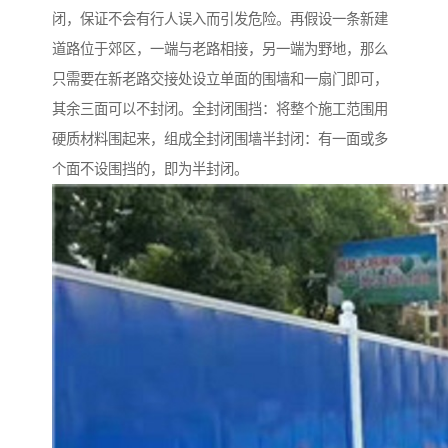
闭，保证不会有行人误入而引发危险。再假设一条新建
道路位于郊区，一端与老路相接，另一端为野地，那么
只需要在新老路交接处设立单面的围墙和一扇门即可，
其余三面可以不封闭。全封闭围挡：将整个施工范围用
硬质材料围起来，组成全封闭围墙半封闭：有一面或多
个面不设围挡的，即为半封闭。