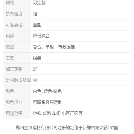
规格
可定制
抗弯强度
强
可售卖地
全国
用途
降低噪音
类型
复合，单板，市政围挡
工艺
组装
加工定制
是
是否跨境货源
否
颜色
白色 /蓝色/绿色
颜色尺寸
可联系客服定制
用途范围
地铁 公路 车间 小区厂区等
郑州鑫纵建材有限公司注册地址位于新郑市龙湖镇107国