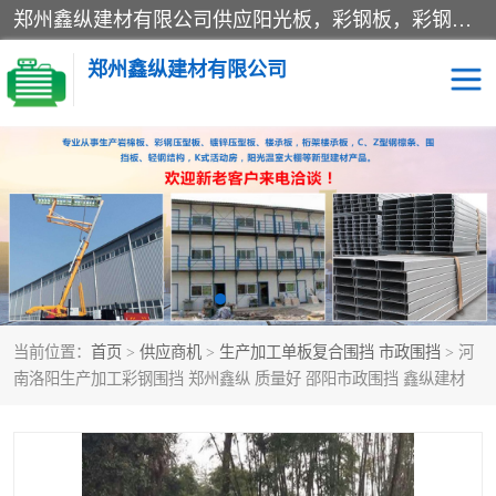
郑州鑫纵建材有限公司供应阳光板，彩钢板，彩钢钢构工程是一家集生产销售租赁安装于一体的企业，主要生产PC采光板，耐力板，仿古琉璃采光板，岩棉板、彩钢压型板、镀锌压型板、桁架楼承板，C、Z型钢檩条、围挡板、轻钢结构，阳光温室大棚等新型建材产品。公司旗下有多台移动式高空压瓦机租赁，承接全国各地业务，专业对外租赁各种型号压瓦机。
郑州鑫纵建材有限公司
高空瓦机租赁
ASA合成树脂仿古瓦
CZ型钢
FRP采光板
PC多层板
PC耐力板
当前位置：
首页
>
供应商机
>
生产加工单板复合围挡 市政围挡
> 河
建筑围挡
楼层板
南洛阳生产加工彩钢围挡 郑州鑫纵 质量好 邵阳市政围挡 鑫纵建材
新型活动房
压型彩钢板
岩棉板
钢结构配件