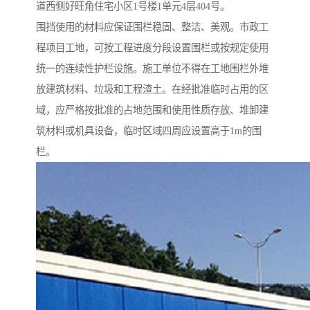
道西侧好旺角住宅小区1号楼1单元4层404号。
围挡使用的材料应保证围栏稳固、整洁、美观。市政工
程项目工地，可按工程进度分段设置围栏或按规定使用
统一的连续性护栏设施。施工单位不得在工地围栏外堆
放建筑材料、垃圾和工程渣土。在经批准临时占用的区
域，应严格按批准的占地范围和使用性质存放、堆卸建
筑材料或机具设备，临时区域四周应设置高于1m的围
栏。