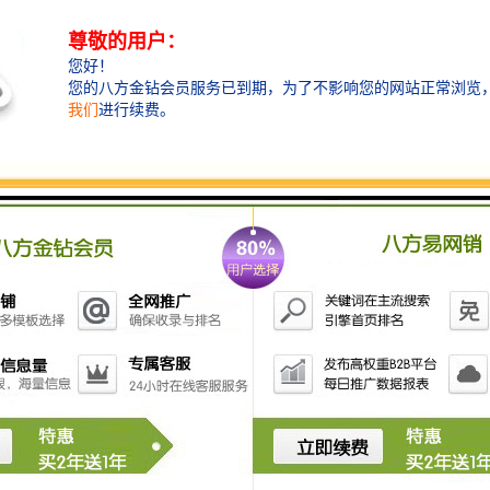
草坪围挡指的是在砖砌围墙、pvc围挡 、铁皮围挡、钢
丝网上加上仿真草皮而产生的围挡，这个围挡广受人们
的喜爱，主要原因是一来环保，而来美观大方，让人们
在出行时就可以体验到旅游的感觉!主要用在工地绿化环
保，临时施工绿化、大型活动布景、房地产楼盘建设和
开盘、围挡绿化景观、收储地围墙绿化、文明城市建设
达标等上。