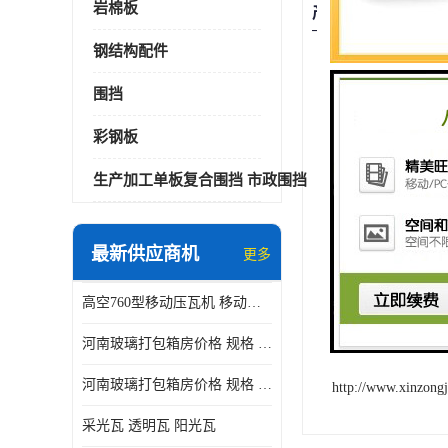
岩棉板
产品描述
钢结构配件
双层活动房
围挡
以上价格
彩钢板
双层活动
生产加工单板复合围挡 市政围挡
螺栓连接
可方便快
最新供应商机
更多
理念，使
定型产品
高空760型移动压瓦机 移动升降制瓦设备租赁选郑州鑫纵
河南玻璃打包箱房价格 规格 鑫纵建材按需定制
河南玻璃打包箱房价格 规格 鑫纵建材批发
http://www.xinzongj
采光瓦 透明瓦 阳光瓦