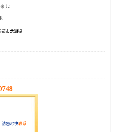
米 起
方米
新郑市龙湖镇
0748