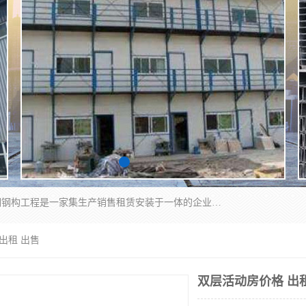
郑州鑫纵建材有限公司供应阳光板，彩钢板，彩钢钢构工程是一家集生产销售租赁安装于一体的企业，主要生产PC采光板，耐力板，仿古琉璃采光板，岩棉板、彩钢压型板、镀锌压型板、桁架楼承板，C、Z型钢檩条、围挡板、轻钢结构，阳光温室大棚等新型建材产品。公司旗下有多台移动式高空压瓦机租赁，承接全国各地业务，专业对外租赁各种型号压瓦机。
出租 出售
双层活动房价格 出