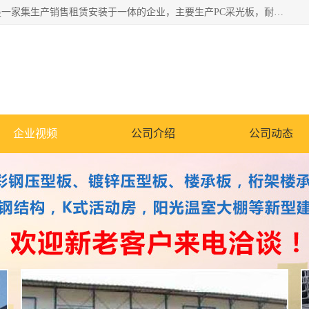
郑州鑫纵建材有限公司供应阳光板，彩钢板，彩钢钢构工程是一家集生产销售租赁安装于一体的企业，主要生产PC采光板，耐力板，仿古琉璃采光板，岩棉板、彩钢压型板、镀锌压型板、桁架楼承板，C、Z型钢檩条、围挡板、轻钢结构，阳光温室大棚等新型建材产品。公司旗下有多台移动式高空压瓦机租赁，承接全国各地业务，专业对外租赁各种型号压瓦机。
企业视频
公司介绍
公司动态