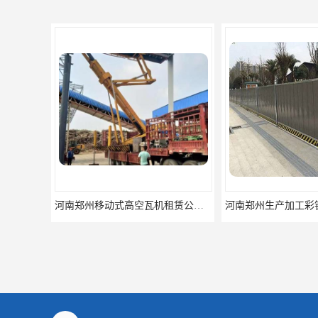
河南郑州生产加工彩钢围挡 郑州鑫纵 质量好 围挡加工