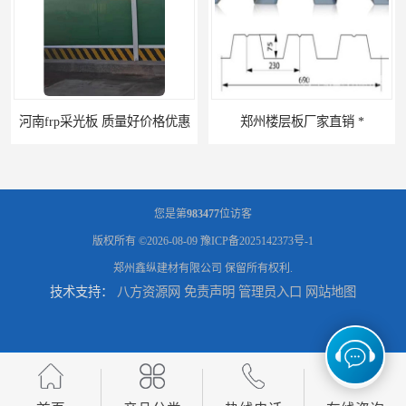
 质量好价格优惠
郑州楼层板厂家直销 *
您是第
983477
位访客
版权所有 ©2026-08-09
豫ICP备2025142373号-1
郑州鑫纵建材有限公司
保留所有权利.
技术支持：
八方资源网
免责声明
管理员入口
网站地图
河南郑州移动式高空瓦机租赁公司 提高施工效率
河南郑州生产加工彩钢围挡 郑州鑫纵 质量好 围挡加工