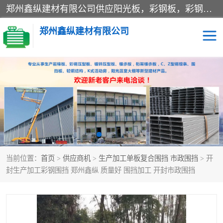
郑州鑫纵建材有限公司供应阳光板，彩钢板，彩钢钢构工程是一家集生产销售租赁安装于一体的企业，主要生产PC采光板，耐力板，仿古琉璃采光板，岩棉板、彩钢压型板、镀锌压型板、桁架楼承板，C、Z型钢檩条、围挡板、轻钢结构，阳光温室大棚等新型建材产品。公司旗下有多台移动式高空压瓦机租赁，承接全国各地业务，专业对外租赁各种型号压瓦机。
郑州鑫纵建材有限公司
高空瓦机租赁
ASA合成树脂仿古瓦
CZ型钢
FRP采光板
PC多层板
PC耐力板
当前位置：
首页
>
供应商机
>
生产加工单板复合围挡 市政围挡
> 开
建筑围挡
楼层板
封生产加工彩钢围挡 郑州鑫纵 质量好 围挡加工 开封市政围挡
新型活动房
压型彩钢板
岩棉板
钢结构配件