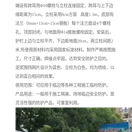
端设有跨耳用Φ10螺栓与立柱连接固定，跨耳与上下边
缘距离为15cm。立柱采用8cm方管 高度1.3m，底部有
法兰（8mm×15cm×15cm钢板）每个法兰盘设4个螺栓
孔、顶部封闭，与地面用Φ14膨胀螺栓固定。安装后，
护栏上边与立柱平齐，下边距地面20cm，两立柱间距2
米.所使用原材料均采用国家标准材料，制作严格按图施
工，尺寸正确，焊接点牢固，达到安全防护之目的。
泥浆围挡网片设计为蓝色、立柱为白色，均为喷绘，以
达到蓝白相间的效果。
使用范围：可应用于临边等各种工程施工临时防护。
产品用途：一般用于施工隔离、场地临边安全防护。是
灵活性强的防护产品，可重复利用。