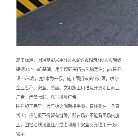
施工标准：围挡基脚采用M10水泥砂浆砌筑MU10页岩砖
砖砌0.5*0.5的基础，用于增强围挡抗风稳定性；pvc围挡
设2.5米高，宽3米为一板。施工围挡做美化处理，喷涂
企业名称、安全、质量、文明施工用语及开发项目商业
广告，严禁张贴、涂写垃圾广告。
围挡施工完毕，板与板之间衔接平顺，直线要在一条直
线上；板与板不得留有缝隙，即在场外不能看见场内施
工。围挡沿线设置红灯或者隔段用安全反光锥用于夜间
警示。