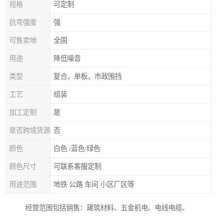
规格
可定制
抗弯强度
强
可售卖地
全国
用途
降低噪音
类型
复合，单板，市政围挡
工艺
组装
加工定制
是
是否跨境货源
否
颜色
白色 /蓝色/绿色
颜色尺寸
可联系客服定制
用途范围
地铁 公路 车间 小区厂区等
经营范围包括销售：建筑材料、五金机电、电线电缆、