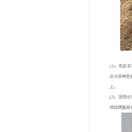
(1)、色彩
近30多种
上。
(2)、因
喷绘牌匾易