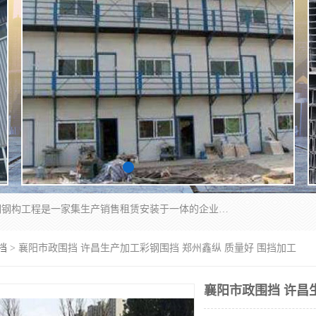
郑州鑫纵建材有限公司供应阳光板，彩钢板，彩钢钢构工程是一家集生产销售租赁安装于一体的企业，主要生产PC采光板，耐力板，仿古琉璃采光板，岩棉板、彩钢压型板、镀锌压型板、桁架楼承板，C、Z型钢檩条、围挡板、轻钢结构，阳光温室大棚等新型建材产品。公司旗下有多台移动式高空压瓦机租赁，承接全国各地业务，专业对外租赁各种型号压瓦机。
挡
> 襄阳市政围挡 许昌生产加工彩钢围挡 郑州鑫纵 质量好 围挡加工
襄阳市政围挡 许昌