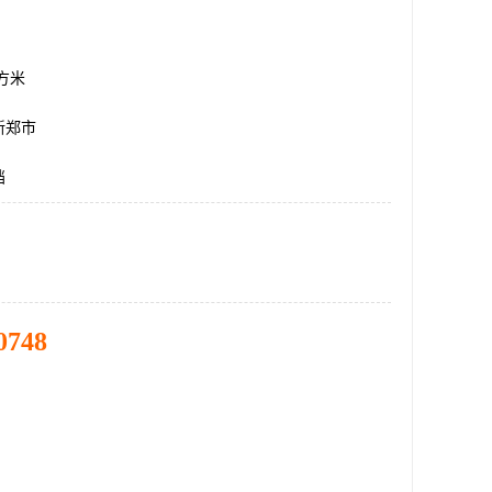
平方米
新郑市
挡
0748