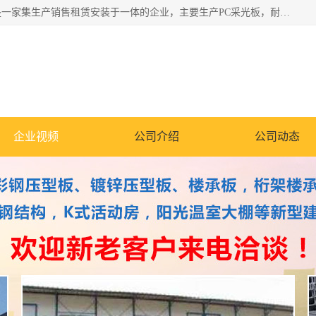
郑州鑫纵建材有限公司供应阳光板，彩钢板，彩钢钢构工程是一家集生产销售租赁安装于一体的企业，主要生产PC采光板，耐力板，仿古琉璃采光板，岩棉板、彩钢压型板、镀锌压型板、桁架楼承板，C、Z型钢檩条、围挡板、轻钢结构，阳光温室大棚等新型建材产品。公司旗下有多台移动式高空压瓦机租赁，承接全国各地业务，专业对外租赁各种型号压瓦机。
企业视频
公司介绍
公司动态