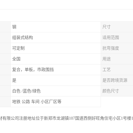
钢
尺寸
组装式结构
适用范围
可定制
抗弯强度
全国
用途
复合，单板，市政围挡
工艺
是
是否跨境货源
白色 /蓝色/绿色
颜色尺寸
地铁 公路 车间 小区厂区等
材有限公司注册地址位于新郑市龙湖镇107国道西侧好旺角住宅小区1号楼1单