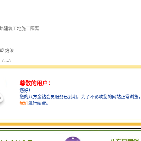
道路建筑工地施工隔离
塑 烤漆
（cm）
政道路园林场地 工程 工地 施工
cm）