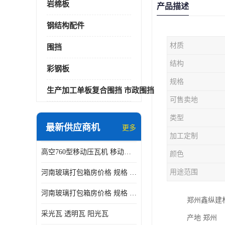
岩棉板
产品描述
钢结构配件
材质
围挡
结构
彩钢板
规格
生产加工单板复合围挡 市政围挡
可售卖地
类型
最新供应商机
更多
加工定制
高空760型移动压瓦机 移动升降制瓦设备租赁选郑州鑫纵
颜色
用途范围
河南玻璃打包箱房价格 规格 鑫纵建材按需定制
河南玻璃打包箱房价格 规格 鑫纵建材批发
郑州鑫纵建
采光瓦 透明瓦 阳光瓦
产地 郑州