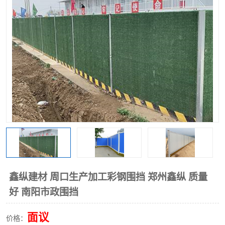
围挡
彩钢板
生产加工单板复合围挡 市
政围挡
鑫纵建材 周口生产加工彩钢围挡 郑州鑫纵 质量
好 南阳市政围挡
面议
价格：