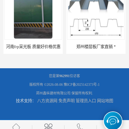
郑州楼层板厂家直销 *
河南郑州移动式高空瓦机租赁公司 提高施工效率
您是第
962991
位访客
版权所有 ©2026-08-06
豫ICP备2025142373号-1
郑州鑫纵建材有限公司
保留所有权利.
技术支持：
八方资源网
免责声明
管理员入口
网站地图
河南郑州生产加工彩钢围挡 郑州鑫纵 质量好 围挡加工
三门峡生产加工彩钢围挡 郑州鑫纵 质量好 围挡加工