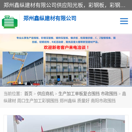
郑州鑫纵建材有限公司供应阳光板，彩钢板，彩钢钢构工程是一家集生产销售租赁安装于一体的企业，主要生产PC采光板，耐力板，仿古琉璃采光板，岩棉板、彩钢压型板、镀锌压型板、桁架楼承板，C、Z型钢檩条、围挡板、轻钢结构，阳光温室大棚等新型建材产品。公司旗下有多台移动式高空压瓦机租赁，承接全国各地业务，专业对外租赁各种型号压瓦机。
郑州鑫纵建材有限公司
高空瓦机租赁
ASA合成树脂仿古瓦
CZ型钢
FRP采光板
PC多层板
PC耐力板
当前位置：
首页
>
供应商机
>
生产加工单板复合围挡 市政围挡
> 鑫
建筑围挡
楼层板
纵建材 周口生产加工彩钢围挡 郑州鑫纵 质量好 南阳市政围挡
新型活动房
压型彩钢板
岩棉板
钢结构配件