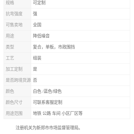
规格
可定制
抗弯强度
强
可售卖地
全国
用途
降低噪音
类型
复合，单板，市政围挡
工艺
组装
加工定制
是
是否跨境货源
否
颜色
白色 /蓝色/绿色
颜色尺寸
可联系客服定制
用途范围
地铁 公路 车间 小区厂区等
注册机关为新郑市市场监督管理局。