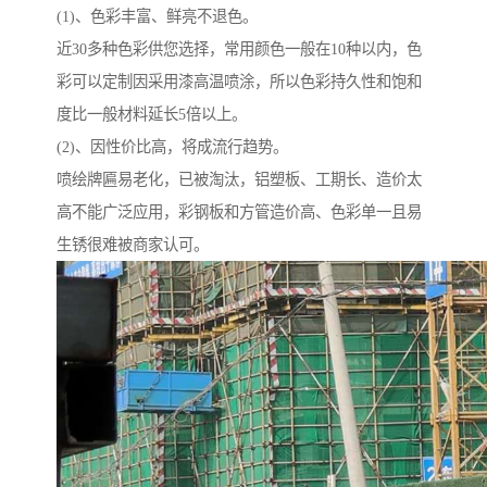
(1)、色彩丰富、鲜亮不退色。
近30多种色彩供您选择，常用颜色一般在10种以内，色
彩可以定制因采用漆高温喷涂，所以色彩持久性和饱和
度比一般材料延长5倍以上。
(2)、因性价比高，将成流行趋势。
喷绘牌匾易老化，已被淘汰，铝塑板、工期长、造价太
高不能广泛应用，彩钢板和方管造价高、色彩单一且易
生锈很难被商家认可。