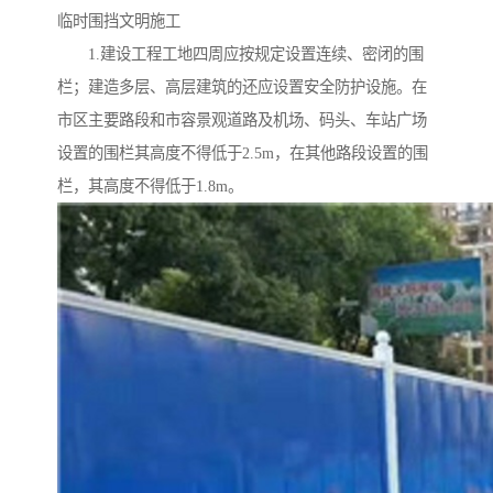
临时围挡文明施工
1.建设工程工地四周应按规定设置连续、密闭的围
栏；建造多层、高层建筑的还应设置安全防护设施。在
市区主要路段和市容景观道路及机场、码头、车站广场
设置的围栏其高度不得低于2.5m，在其他路段设置的围
栏，其高度不得低于1.8m。