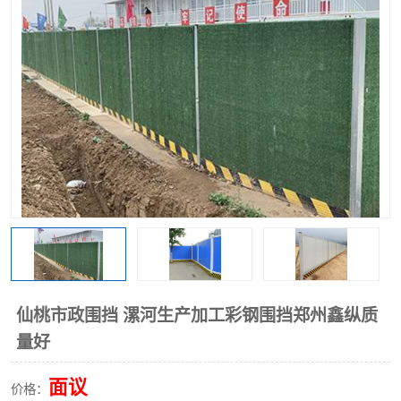
围挡
彩钢板
生产加工单板复合围挡 市
政围挡
仙桃市政围挡 漯河生产加工彩钢围挡郑州鑫纵质
量好
面议
价格：