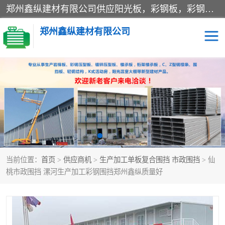
郑州鑫纵建材有限公司供应阳光板，彩钢板，彩钢钢构工程是一家集生产销售租赁安装于一体的企业，主要生产PC采光板，耐力板，仿古琉璃采光板，岩棉板、彩钢压型板、镀锌压型板、桁架楼承板，C、Z型钢檩条、围挡板、轻钢结构，阳光温室大棚等新型建材产品。公司旗下有多台移动式高空压瓦机租赁，承接全国各地业务，专业对外租赁各种型号压瓦机。
郑州鑫纵建材有限公司
高空瓦机租赁
ASA合成树脂仿古瓦
CZ型钢
FRP采光板
PC多层板
PC耐力板
当前位置：
首页
>
供应商机
>
生产加工单板复合围挡 市政围挡
> 仙
建筑围挡
楼层板
桃市政围挡 漯河生产加工彩钢围挡郑州鑫纵质量好
新型活动房
压型彩钢板
岩棉板
钢结构配件