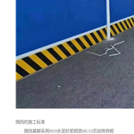
围挡的施工标准
围挡基脚采用M10水泥砂浆砌筑MU10页岩砖砖砌