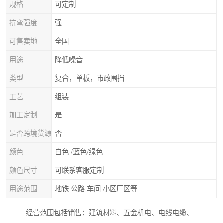
规格
可定制
抗弯强度
强
可售卖地
全国
用途
降低噪音
类型
复合，单板，市政围挡
工艺
组装
加工定制
是
是否跨境货源
否
颜色
白色 /蓝色/绿色
颜色尺寸
可联系客服定制
用途范围
地铁 公路 车间 小区厂区等
经营范围包括销售：建筑材料、五金机电、电线电缆、