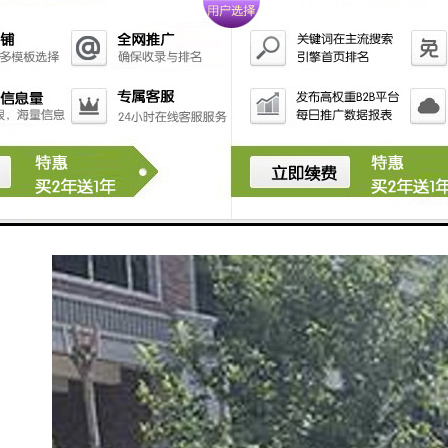
围挡的施工标准
围挡基脚采用M10水泥砂浆砌筑MU10页岩砖砖砌
0.5*0.5的基础，用于增强围挡抗风稳定性；pvc围挡设
2.5米高，宽3米为一板。施工围挡做美化处理，喷涂企
业名称、安全、质量、文明施工用语及开发项目商业广
告，严禁张贴、涂写垃圾广告。