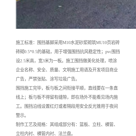
施工标准：围挡基脚采用M10水泥砂浆砌筑MU10页岩砖
砖砌0.5*0.5的基础，用于增强围挡抗风稳定性；pvc围挡
设2.5米高，宽3米为一板。施工围挡做美化处理，喷涂
企业名称、安全、质量、文明施工用语及开发项目商业
广告，严禁张贴、涂写垃圾广告。
围挡施工完毕，板与板之间衔接平顺，直线要在一条直
线上；板与板不得留有缝隙，即在场外不能看见场内施
工。围挡沿线设置红灯或者隔段用安全反光锥用于夜间
警示。
制作工艺及规格：其组成部分有：篮板、立柱、横管、
立柱内衬、横管内衬、法兰盘。