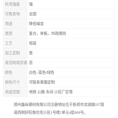
抗弯强度
强
可售卖地
全国
用途
降低噪音
类型
复合，单板，市政围挡
工艺
组装
加工定制
是
是否跨境货源
否
颜色
白色 /蓝色/绿色
颜色尺寸
可联系客服定制
用途范围
地铁 公路 车间 小区厂区等
郑州鑫纵建材有限公司注册地址位于新郑市龙湖镇107国
道西侧好旺角住宅小区1号楼1单元4层404号。