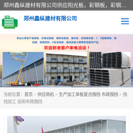
郑州鑫纵建材有限公司供应阳光板，彩钢板，彩钢钢构工程是一家集生产销售租赁安装于一体的企业，主要生产PC采光板，耐力板，仿古琉璃采光板，岩棉板、彩钢压型板、镀锌压型板、桁架楼承板，C、Z型钢檩条、围挡板、轻钢结构，阳光温室大棚等新型建材产品。公司旗下有多台移动式高空压瓦机租赁，承接全国各地业务，专业对外租赁各种型号压瓦机。
郑州鑫纵建材有限公司
高空瓦机租赁
ASA合成树脂仿古瓦
CZ型钢
FRP采光板
PC多层板
PC耐力板
当前位置：
首页
>
供应商机
>
生产加工单板复合围挡 市政围挡
> 围
建筑围挡
楼层板
挡加工 岳阳市政围挡
新型活动房
压型彩钢板
岩棉板
钢结构配件