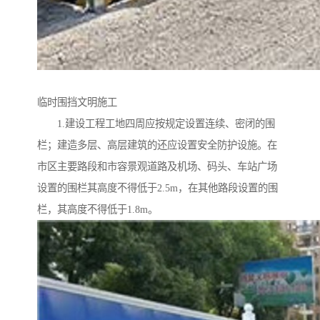
临时围挡文明施工
1.建设工程工地四周应按规定设置连续、密闭的围
栏；建造多层、高层建筑的还应设置安全防护设施。在
市区主要路段和市容景观道路及机场、码头、车站广场
设置的围栏其高度不得低于2.5m，在其他路段设置的围
栏，其高度不得低于1.8m。