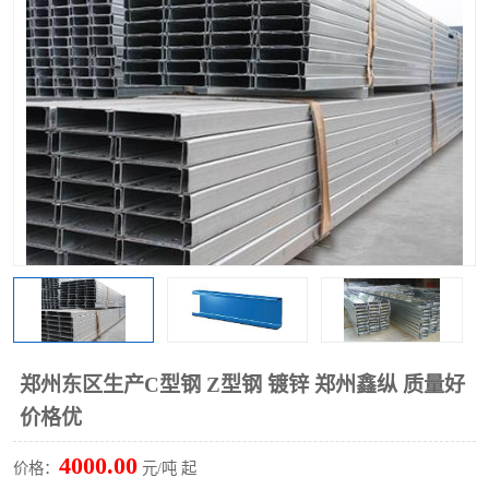
围挡
彩钢板
生产加工单板复合围挡 市
政围挡
郑州东区生产C型钢 Z型钢 镀锌 郑州鑫纵 质量好
价格优
4000.00
价格：
元/吨 起