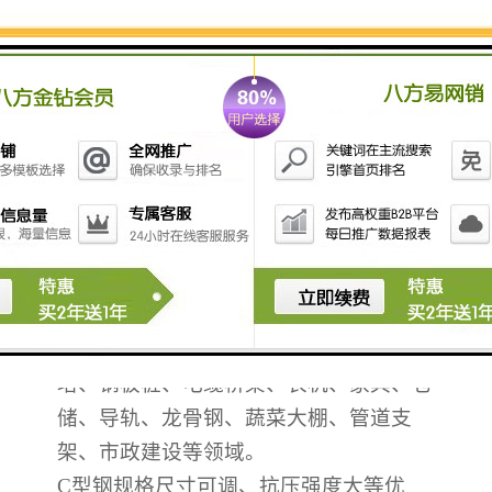
350mm之间。加工材料为热轧(喷漆)，镀
锌。加工标准按GB50018-2002 执行。Z
型钢通常应用在大型钢结构厂房中。加工
长度及孔为按加工要求生产。
配套产品
:
彩钢瓦
;
岩棉夹芯板
;楼承板等
Z型钢主要用途
冷弯
Z型钢规格尺寸可调、抗压强度大等
优点.广泛用于汽车、铁道车辆、建筑门
窗、交通运输、货架、电器柜、公路护
栏、建筑钢结构、集装箱、钢模板和脚手
架、太阳能支架 造船、桥梁、输电铁
塔、钢板桩、电缆桥架、农机、家具、仓
储、导轨、龙骨钢、蔬菜大棚、管道支
架、市政建设等领域。
C型钢规格尺寸可调、抗压强度大等优