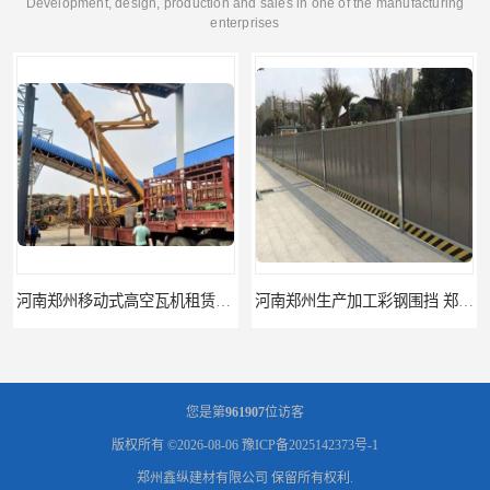
Development, design, production and sales in one of the manufacturing
enterprises
河南郑州移动式高空瓦机租赁公司 提高施工效率
河南郑州生产加工彩钢围挡 郑州鑫纵 质量好 围挡加工
您是第
961907
位访客
版权所有 ©2026-08-06
豫ICP备2025142373号-1
郑州鑫纵建材有限公司
保留所有权利.