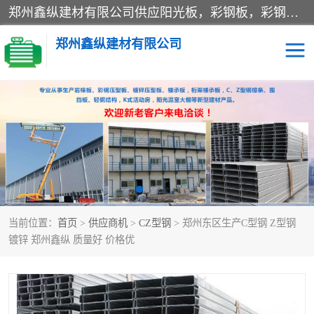
郑州鑫纵建材有限公司供应阳光板，彩钢板，彩钢钢构工程是一家集生产销售租赁安装于一体的企业，主要生产PC采光板，耐力板，仿古琉璃采光板，岩棉板、彩钢压型板、镀锌压型板、桁架楼承板，C、Z型钢檩条、围挡板、轻钢结构，阳光温室大棚等新型建材产品。公司旗下有多台移动式高空压瓦机租赁，承接全国各地业务，专业对外租赁各种型号压瓦机。
郑州鑫纵建材有限公司
高空瓦机租赁
ASA合成树脂仿古瓦
CZ型钢
FRP采光板
PC多层板
PC耐力板
当前位置：
首页
>
供应商机
>
CZ型钢
> 郑州东区生产C型钢 Z型钢
建筑围挡
楼层板
镀锌 郑州鑫纵 质量好 价格优
新型活动房
压型彩钢板
岩棉板
钢结构配件