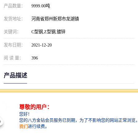
产品数量：
9999.00吨
发货地址：
河南省郑州新郑市龙湖镇
关键词：
C型钢,Z型钢,镀锌
发布日期：
2021-12-20
阅 读 量：
396
产品描述
郑州东区生产
C
型钢
型钢 镀锌 郑州鑫纵 质量好 价格优
Z
以上价格均为参考价，如有意向可联系客
服或者电联客服经理！
Z型钢是一种常见的冷弯薄壁型钢，厚度
一般为1.6-3.0mm之间，截面高多为120-