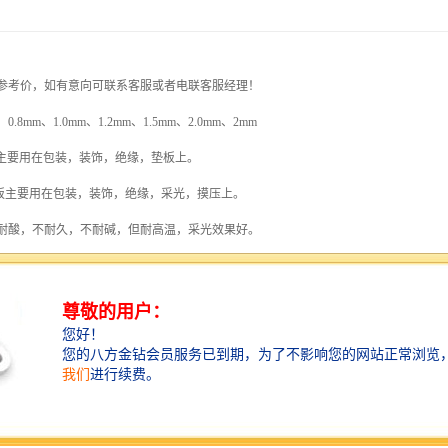
参考价，如有意向可联系客服或者电联客服经理！
：
0.8mm、1.0mm、1.2mm、1.5mm、2.0mm、2mm
光板主要用在包装，装饰，绝缘，垫板上。
采光板主要用在包装，装饰，绝缘，采光，摸压上。
板不耐酸，不耐久，不耐碱，但耐高温，采光效果好。
璃纤维增强聚脂采光板、聚碳脂制成的蜂窝状或实心板等，按形状可分为与屋面板波形相
采光板，耐酸碱达20年之久，广泛被化工腐蚀区所采纳。
有不同的固定方法。
型材扣件固定，波形采光板采用采光板支架和自攻螺钉连接固定，再打胶密封。采光
螺钉连接，必须有盖板。阳光板冷热变形较大
,容易被自攻钉剪破，因此阳光板在打