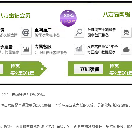
m以内无需搭接，超过12m则需要搭接，搭接长度为200 - 400mm，搭接处施涂二
般不考虚做收边，直接将其与彩板用自攻钉固定，并施涂密封封胶，咬合板则需做收
济型，耐候型，隔热型，阻燃型，防腐型五大类型。采光板常用的规格有：750型，840型，8
宽平板等100余种板型。
PC/PET/PMMA/PP料制作.阳光板普遍用于各种建筑采光屋顶和室内装饰装修；
设施的顶盖和装潢园林小品；天窗、地窖、拱形屋顶及商场顶棚；旅游、游艺场合奇
部署；高级内装修板。
：P C阳光板透光率可达89%，可与玻璃相妣美。UV涂层板在太阳光下爆晒不会产生黄
20%，玻璃纤维为12%-20%。
撞击强度是普通玻璃的250-300倍，同等厚度亚克力板的30倍，是钢化玻璃的2-20倍
线：PC板一面共挤有抗紫外线（UV）涂层，另一面具有抗冷凝处理，集抗紫外线、