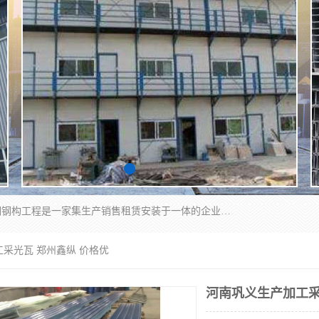
郑州鑫纵建材有限公司供应阳光板，彩钢板，彩钢钢构工程是一家集生产销售租赁安装于一体的企业，主要生产PC采光板，耐力板，仿古琉璃采光板，岩棉板、彩钢压型板、镀锌压型板、桁架楼承板，C、Z型钢檩条、围挡板、轻钢结构，阳光温室大棚等新型建材产品。公司旗下有多台移动式高空压瓦机租赁，承接全国各地业务，专业对外租赁各种型号压瓦机。
工采光瓦 郑州鑫纵 价格优
河南巩义生产加工采