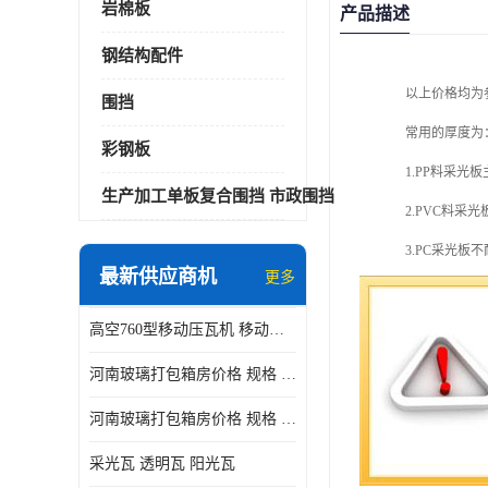
岩棉板
产品描述
钢结构配件
以上价格均为
围挡
常用的厚度为
彩钢板
1.PP料采
生产加工单板复合围挡 市政围挡
2.PVC料
3.PC采光
最新供应商机
更多
4.FRP玻
高空760型移动压瓦机 移动升降制瓦设备租赁选郑州鑫纵
平面或者曲面
不同的采光板
河南玻璃打包箱房价格 规格 鑫纵建材按需定制
采光板采用铝
河南玻璃打包箱房价格 规格 鑫纵建材批发
采光板与自攻
采光瓦 透明瓦 阳光瓦
性。