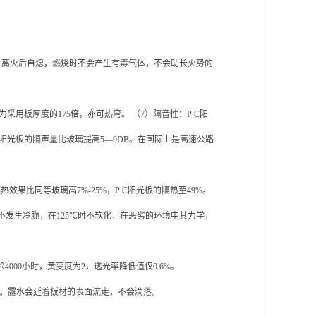
80℃，离火后自熄，燃烧时不会产生有毒气体，不会助长火势的
用板厚度的175倍，亦可热弯。 （7）隔音性：P C阳
阳光板的隔声量比玻璃提高5—9DB。在国际上是高速公路
果比同等玻璃高7%-25%，P C阳光板的隔热至49%。
时不发生冷脆，在125℃时不软化，在恶劣的环境中其力学，
4000小时，黄变度为2，透光率降低值仅0.6%。
结露。露水会延着板材的表面流走，不会滴落。