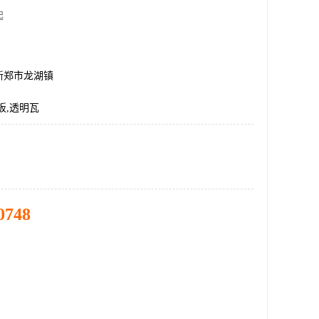
起
新郑市龙湖镇
板,透明瓦
0748