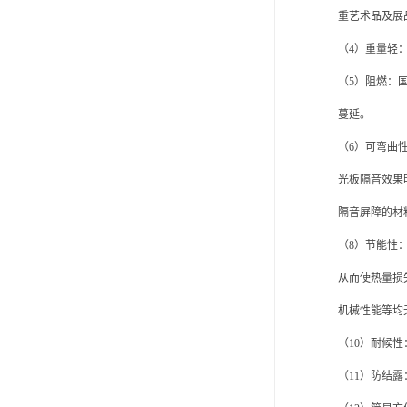
重艺术品及展
（
4）重量轻
（
5）阻燃：国
蔓延。
（
6）可弯曲
光板隔音效果
隔音屏障的材
（
8）节能性
从而使热量损
机械性能等均
（
10）耐候性
（
11）防结