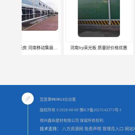
河南frp采光板 质量好价格优惠
郑州楼层板厂家
您是第
983613
位访客
版权所有 ©2026-08-09
豫ICP备2025142373号-1
郑州鑫纵建材有限公司
保留所有权利.
技术支持：
八方资源网
免责声明
管理员入口
网站
开封生产加工彩钢围挡 郑州鑫纵 质量好 鑫纵建材