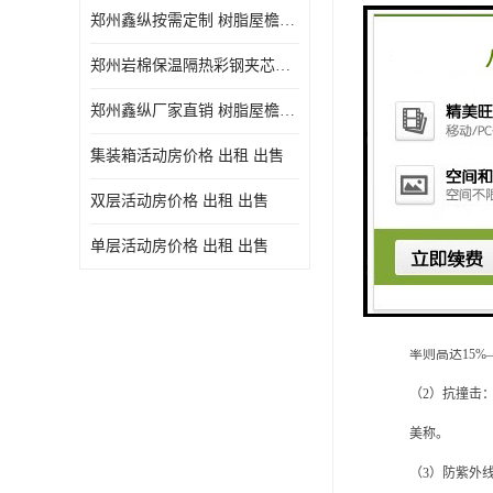
郑州鑫纵按需定制 树脂屋檐装饰塑料琉璃瓦片 中式仿古瓦的特点 价格
采光板在
12
郑州岩棉保温隔热彩钢夹芯板 郑州鑫纵支持定做
压型钢板，一
郑州鑫纵厂家直销 树脂屋檐装饰塑料琉璃瓦片 中式仿古瓦的特点 价格
常规分类有：经
集装箱活动房价格 出租 出售
及1m-1.2m
阳光瓦主要由
双层活动房价格 出租 出售
头等公共服务
单层活动房价格 出租 出售
告及展现展览
（
1）透光性
率则高达15%—
（
2）抗撞击：
美称。
（
3）防紫外