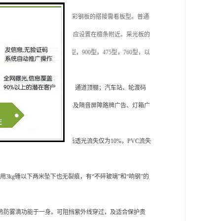
道密封胶，横向搭胶不需收边，纵向彩钢板的搭接需看板型。普通
边。采光板纵向长度方向搭接应设置在檀条附近。采光板的
20型，980型，950型，900型，475型，760型，以
火车站和航空港等待厅及过街天桥、通道顶棚；汽车站、轮渡码
怪装潢及休息廊厅；透光隔热及隔音屏障路牌广告、灯箱广
变，雾化，透光不佳，十年后透光流失仅为10%，PVC流失
，用3kg锤以下两米坠下也无裂痕，有“不碎玻璃”和“响钢”的
隔热防雾滴功能于一身。可阻挡紫外线穿过，及适合保护贵