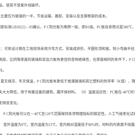
品，使其不受紫外线破坏。
：比重仅为玻璃的一半，节省运输、搬卸、安装以及支撑框架的成本。
家标准GB50222—95确认，P C阳光板为难燃一级，即B1级。PC板自身燃点是5
性：可依设计图在工地现场采用冷弯方式，安装成拱形，半圆形顶和窗。较小弯曲半径为采
明显，比同等厚度的玻璃和亚加力板有更佳的音响绝缘性，在厚度相同的条件下，P C
料。
：夏天保凉，冬天保温，P C阳光板有更低于普通玻璃和其它塑料的热导率（K值），隔热效
失大大降低，用于有暖设备的建筑，属环保材料。 （9）温度适应性：PC板在-40℃
无明显变化。
： P C阳光板可以在－40℃至120℃范围保持各项物理指标的稳定性。人工气候老化试验
露： 室外温度为0℃，室内温度为23℃，室内相对湿度低于80%时，材料的内表面不