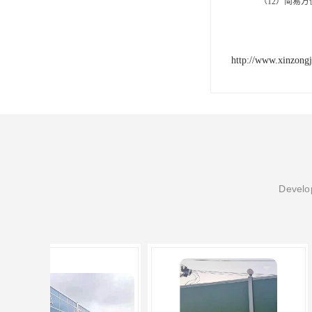
（
12）简易
http://www.xinzongj
Develop