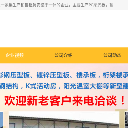
郑州鑫纵建材有限公司供应阳光板，彩钢板，彩钢钢构工程是一家集生产销售租赁安装于一体的企业，主要生产PC采光板，耐力板，仿古琉璃采光板，岩棉板、彩钢压型板、镀锌压型板、桁架楼承板，C、Z型钢檩条、围挡板、轻钢结构，阳光温室大棚等新型建材产品。公司旗下有多台移动式高空压瓦机租赁，承接全国各地业务，专业对外租赁各种型号压瓦机。
企业视频
公司介绍
公司动态