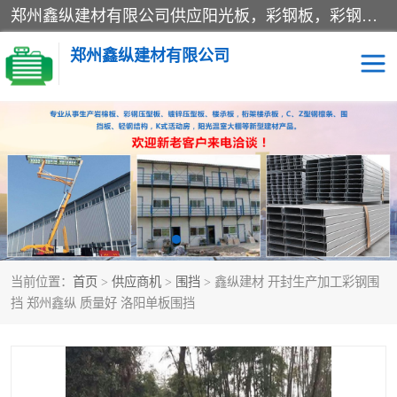
郑州鑫纵建材有限公司供应阳光板，彩钢板，彩钢钢构工程是一家集生产销售租赁安装于一体的企业，主要生产PC采光板，耐力板，仿古琉璃采光板，岩棉板、彩钢压型板、镀锌压型板、桁架楼承板，C、Z型钢檩条、围挡板、轻钢结构，阳光温室大棚等新型建材产品。公司旗下有多台移动式高空压瓦机租赁，承接全国各地业务，专业对外租赁各种型号压瓦机。
郑州鑫纵建材有限公司
高空瓦机租赁
ASA合成树脂仿古瓦
CZ型钢
FRP采光板
PC多层板
PC耐力板
当前位置：
首页
>
供应商机
>
围挡
> 鑫纵建材 开封生产加工彩钢围
建筑围挡
楼层板
挡 郑州鑫纵 质量好 洛阳单板围挡
新型活动房
压型彩钢板
岩棉板
钢结构配件