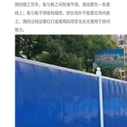
围挡施工完毕，板与板之间衔接平顺，直线要在一条直
线上；板与板不得留有缝隙，即在场外不能看见场内施
工。围挡沿线设置红灯或者隔段用安全反光锥用于夜间
警示。