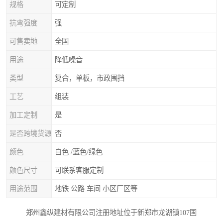
规格
可定制
抗弯强度
强
可售卖地
全国
用途
降低噪音
类型
复合，单板，市政围挡
工艺
组装
加工定制
是
是否跨境货源
否
颜色
白色 /蓝色/绿色
颜色尺寸
可联系客服定制
用途范围
地铁 公路 车间 小区厂区等
郑州鑫纵建材有限公司注册地址位于新郑市龙湖镇107国