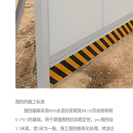
围挡的施工标准
围挡基脚采用M10水泥砂浆砌筑MU10页岩砖砖砌
0.5*0.5的基础，用于增强围挡抗风稳定性；pvc围挡设
2.5米高，宽3米为一板。施工围挡做美化处理，喷涂企