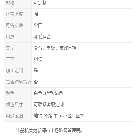
规格
可定制
抗弯强度
强
可售卖地
全国
用途
降低噪音
类型
复合，单板，市政围挡
工艺
组装
加工定制
是
是否跨境货源
否
颜色
白色 /蓝色/绿色
颜色尺寸
可联系客服定制
用途范围
地铁 公路 车间 小区厂区等
注册机关为新郑市市场监督管理局。