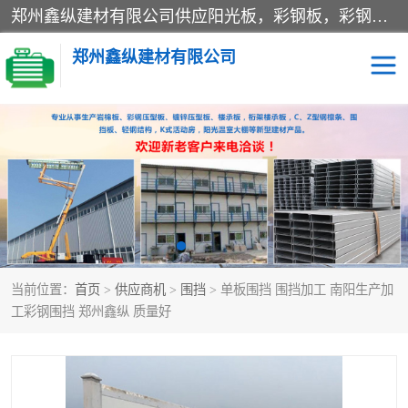
郑州鑫纵建材有限公司供应阳光板，彩钢板，彩钢钢构工程是一家集生产销售租赁安装于一体的企业，主要生产PC采光板，耐力板，仿古琉璃采光板，岩棉板、彩钢压型板、镀锌压型板、桁架楼承板，C、Z型钢檩条、围挡板、轻钢结构，阳光温室大棚等新型建材产品。公司旗下有多台移动式高空压瓦机租赁，承接全国各地业务，专业对外租赁各种型号压瓦机。
郑州鑫纵建材有限公司
高空瓦机租赁
ASA合成树脂仿古瓦
CZ型钢
FRP采光板
PC多层板
PC耐力板
当前位置：
首页
>
供应商机
>
围挡
> 单板围挡 围挡加工 南阳生产加
建筑围挡
楼层板
工彩钢围挡 郑州鑫纵 质量好
新型活动房
压型彩钢板
岩棉板
钢结构配件