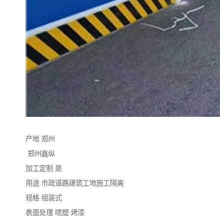
产地 郑州
郑州鑫纵
加工定制 是
用途 市政道路建筑工地施工隔离
规格 组装式
表面处理 喷塑 烤漆