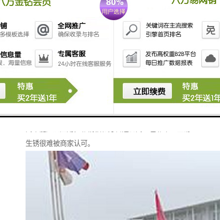
(1)、色彩丰富、鲜亮不退色。
近30多种色彩供您选择，常用颜色一般在10种以内，色
彩可以定制因采用漆高温喷涂，所以色彩持久性和饱和
度比一般材料延长5倍以上。
(2)、因性价比高，将成流行趋势。
喷绘牌匾易老化，已被淘汰，铝塑板、工期长、造价太
高不能广泛应用，彩钢板和方管造价高、色彩单一且易
生锈很难被商家认可。