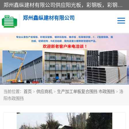
郑州鑫纵建材有限公司供应阳光板，彩钢板，彩钢钢构工程是一家集生产销售租赁安装于一体的企业，主要生产PC采光板，耐力板，仿古琉璃采光板，岩棉板、彩钢压型板、镀锌压型板、桁架楼承板，C、Z型钢檩条、围挡板、轻钢结构，阳光温室大棚等新型建材产品。公司旗下有多台移动式高空压瓦机租赁，承接全国各地业务，专业对外租赁各种型号压瓦机。
郑州鑫纵建材有限公司
高空瓦机租赁
ASA合成树脂仿古瓦
CZ型钢
FRP采光板
PC多层板
PC耐力板
当前位置：
首页
>
供应商机
>
生产加工单板复合围挡 市政围挡
> 洛
建筑围挡
楼层板
阳市政围挡
新型活动房
压型彩钢板
岩棉板
钢结构配件