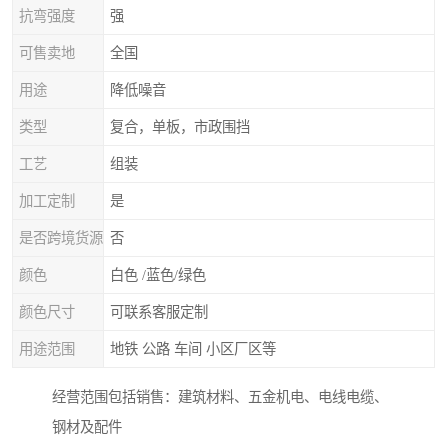
抗弯强度
强
可售卖地
全国
用途
降低噪音
类型
复合，单板，市政围挡
工艺
组装
加工定制
是
是否跨境货源
否
颜色
白色 /蓝色/绿色
颜色尺寸
可联系客服定制
用途范围
地铁 公路 车间 小区厂区等
经营范围包括销售：建筑材料、五金机电、电线电缆、
钢材及配件