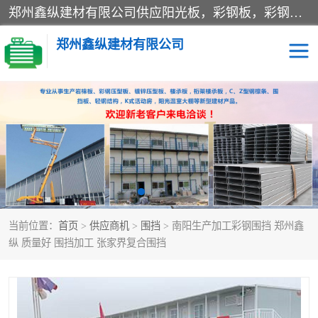
郑州鑫纵建材有限公司供应阳光板，彩钢板，彩钢钢构工程是一家集生产销售租赁安装于一体的企业，主要生产PC采光板，耐力板，仿古琉璃采光板，岩棉板、彩钢压型板、镀锌压型板、桁架楼承板，C、Z型钢檩条、围挡板、轻钢结构，阳光温室大棚等新型建材产品。公司旗下有多台移动式高空压瓦机租赁，承接全国各地业务，专业对外租赁各种型号压瓦机。
郑州鑫纵建材有限公司
高空瓦机租赁
ASA合成树脂仿古瓦
CZ型钢
FRP采光板
PC多层板
PC耐力板
当前位置：
首页
>
供应商机
>
围挡
> 南阳生产加工彩钢围挡 郑州鑫
建筑围挡
楼层板
纵 质量好 围挡加工 张家界复合围挡
新型活动房
压型彩钢板
岩棉板
钢结构配件