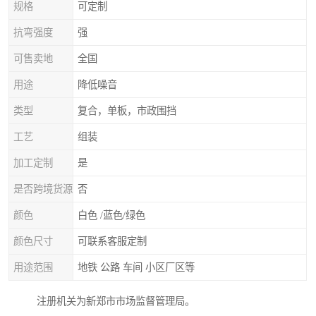
规格
可定制
抗弯强度
强
可售卖地
全国
用途
降低噪音
类型
复合，单板，市政围挡
工艺
组装
加工定制
是
是否跨境货源
否
颜色
白色 /蓝色/绿色
颜色尺寸
可联系客服定制
用途范围
地铁 公路 车间 小区厂区等
注册机关为新郑市市场监督管理局。