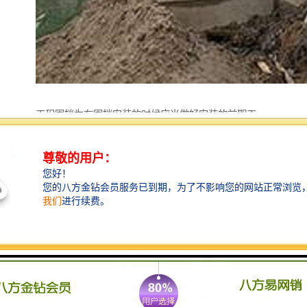
工程围挡为在围挡安装的时候应当做好安装的前期工
作，比如需要将一些绿化的树木移栽到其他地方，以至
于安装市政施工围挡后稳固，不容易被倒下和避免被大
风吹倒，安装市政施工围挡时必须以不影响行人安全和
通行的前提下进行。当施工围挡安装完毕后需要将施工
工地和外界彻底隔离，以至于不被不相干人等进入施工
地域，以免进入施工地区发生危险。安装好施工围挡后
请安排专人在安装水工围挡的外部进行巡逻维持因安装
围挡引起道路不便的次序。强调一点在市政施工围挡附
近禁止摆放杂物，泥土等不想关的东西，保持市政施工