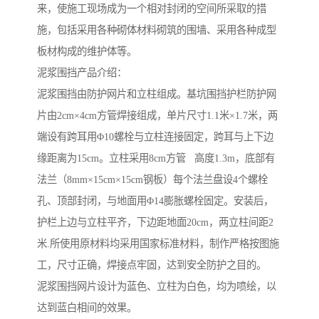
来，使施工现场成为一个相对封闭的空间所采取的措
施，包括采用各种砌体材料砌筑的围墙、采用各种成型
板材构成的维护体等。
泥浆围挡产品介绍：
泥浆围挡由防护网片和立柱组成。基坑围挡护栏防护网
片由2cm×4cm方管焊接组成，单片尺寸1.1米×1.7米，两
端设有跨耳用Φ10螺栓与立柱连接固定，跨耳与上下边
缘距离为15cm。立柱采用8cm方管 高度1.3m，底部有
法兰（8mm×15cm×15cm钢板）每个法兰盘设4个螺栓
孔、顶部封闭，与地面用Φ14膨胀螺栓固定。安装后，
护栏上边与立柱平齐，下边距地面20cm，两立柱间距2
米.所使用原材料均采用国家标准材料，制作严格按图施
工，尺寸正确，焊接点牢固，达到安全防护之目的。
泥浆围挡网片设计为蓝色、立柱为白色，均为喷绘，以
达到蓝白相间的效果。