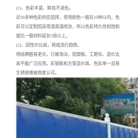
(1)、色彩丰富、鲜亮不退色。
近30多种色彩供您选择，常用颜色一般在10种以内，色
彩可以定制因采用漆高温喷涂，所以色彩持久性和饱和
度比一般材料延长5倍以上。
(2)、因性价比高，将成流行趋势。
喷绘牌匾易老化，已被淘汰，铝塑板、工期长、造价太
高不能广泛应用，彩钢板和方管造价高、色彩单一且易
生锈很难被商家认可。