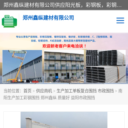
郑州鑫纵建材有限公司供应阳光板，彩钢板，彩钢钢构工程是一家集生产销售租赁安装于一体的企业，主要生产PC采光板，耐力板，仿古琉璃采光板，岩棉板、彩钢压型板、镀锌压型板、桁架楼承板，C、Z型钢檩条、围挡板、轻钢结构，阳光温室大棚等新型建材产品。公司旗下有多台移动式高空压瓦机租赁，承接全国各地业务，专业对外租赁各种型号压瓦机。
郑州鑫纵建材有限公司
高空瓦机租赁
ASA合成树脂仿古瓦
CZ型钢
FRP采光板
PC多层板
PC耐力板
当前位置：
首页
>
供应商机
>
生产加工单板复合围挡 市政围挡
> 南
建筑围挡
楼层板
阳生产加工彩钢围挡 郑州鑫纵 质量好 益阳市政围挡
新型活动房
压型彩钢板
岩棉板
钢结构配件