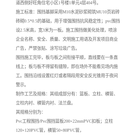
道西侧好旺角住宅小区1号楼1单元4层404号。
施工标准：围挡基脚采用M10水泥砂浆砌筑MU10页岩砖
砖砌0.5*0.5的基础，用于增强围挡抗风稳定性；pvc围挡
设2.5米高，宽3米为一板。施工围挡做美化处理，喷涂
企业名称、安全、质量、文明施工用语及开发项目商业
广告，严禁张贴、涂写垃圾广告。
围挡施工完毕，板与板之间衔接平顺，直线要在一条直
线上；板与板不得留有缝隙，即在场外不能看见场内施
工。围挡沿线设置红灯或者隔段用安全反光锥用于夜间
警示。
制作工艺及规格：其组成部分有：篮板、立柱、横管、
立柱内衬、横管内衬、法兰盘。
其规格分别为：
Pvc工程围挡/Pvc围挡篮板200×22mmPVC扣板；立柱
120×120PVC管，横管50×80PVC管，