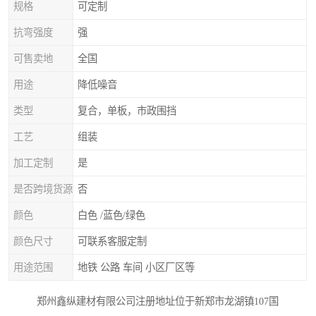
规格
可定制
抗弯强度
强
可售卖地
全国
用途
降低噪音
类型
复合，单板，市政围挡
工艺
组装
加工定制
是
是否跨境货源
否
颜色
白色 /蓝色/绿色
颜色尺寸
可联系客服定制
用途范围
地铁 公路 车间 小区厂区等
郑州鑫纵建材有限公司注册地址位于新郑市龙湖镇107国