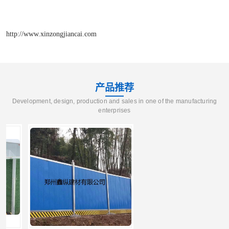
http://www.xinzongjiancai.com
产品推荐
Development, design, production and sales in one of the manufacturing
enterprises