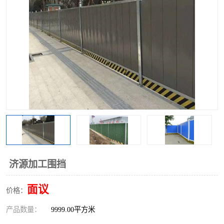
围挡
彩钢板
生产加工单板复合围挡 市
政围挡
济源加工围挡
面议
价格：
产品数量：
9999.00平方米