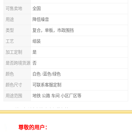
可售卖地
全国
用途
降低噪音
类型
复合，单板，市政围挡
工艺
组装
加工定制
是
是否跨境货源
否
颜色
白色 /蓝色/绿色
颜色尺寸
可联系客服定制
用途范围
地铁 公路 车间 小区厂区等
注册机关为新郑市市场监督管理局。
工程围挡在实际的制作过程当中，不一定是一帆风顺
的，有的时候有树木的遮挡，有的时候有街角转弯的限