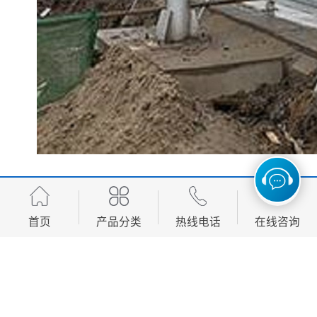
(1)、色彩丰富、鲜亮不退色。
近30多种色彩供您选择，常用颜色一般在10种以内，色
首页
产品分类
热线电话
在线咨询
彩可以定制因采用漆高温喷涂，所以色彩持久性和饱和
度比一般材料延长5倍以上。
(2)、因性价比高，将成流行趋势。
喷绘牌匾易老化，已被淘汰，铝塑板、工期长、造价太
高不能广泛应用，彩钢板和方管造价高、色彩单一且易