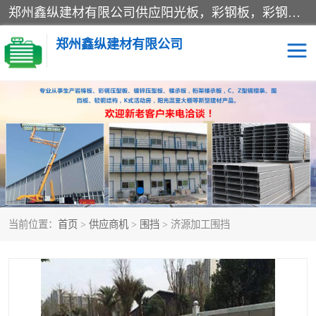
郑州鑫纵建材有限公司供应阳光板，彩钢板，彩钢钢构工程是一家集生产销售租赁安装于一体的企业，主要生产PC采光板，耐力板，仿古琉璃采光板，岩棉板、彩钢压型板、镀锌压型板、桁架楼承板，C、Z型钢檩条、围挡板、轻钢结构，阳光温室大棚等新型建材产品。公司旗下有多台移动式高空压瓦机租赁，承接全国各地业务，专业对外租赁各种型号压瓦机。
郑州鑫纵建材有限公司
高空瓦机租赁
ASA合成树脂仿古瓦
CZ型钢
FRP采光板
PC多层板
PC耐力板
当前位置：
首页
>
供应商机
>
围挡
> 济源加工围挡
建筑围挡
楼层板
新型活动房
压型彩钢板
岩棉板
钢结构配件