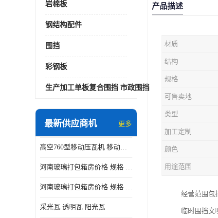
岩棉板
产品描述
钢结构配件
材质
围挡
结构
彩钢板
规格
生产加工单板复合围挡 市政围挡
可售卖地
类型
最新供应商机
更多
加工定制
高空760型移动压瓦机 移动升降制瓦设备租赁选郑州鑫纵
颜色
用途范围
河南玻璃打包箱房价格 规格 鑫纵建材按需定制
河南玻璃打包箱房价格 规格 鑫纵建材批发
经营范围包
采光瓦 透明瓦 阳光瓦
临时围挡文