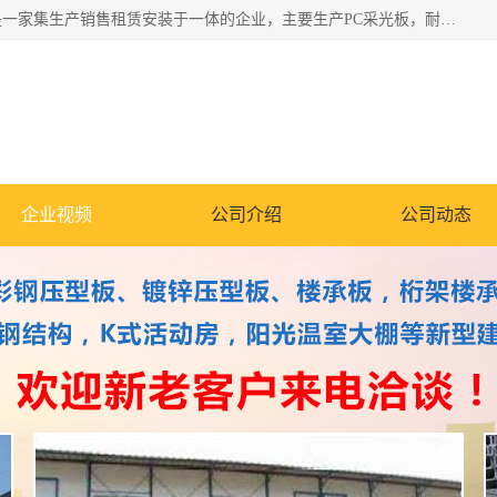
郑州鑫纵建材有限公司供应阳光板，彩钢板，彩钢钢构工程是一家集生产销售租赁安装于一体的企业，主要生产PC采光板，耐力板，仿古琉璃采光板，岩棉板、彩钢压型板、镀锌压型板、桁架楼承板，C、Z型钢檩条、围挡板、轻钢结构，阳光温室大棚等新型建材产品。公司旗下有多台移动式高空压瓦机租赁，承接全国各地业务，专业对外租赁各种型号压瓦机。
企业视频
公司介绍
公司动态