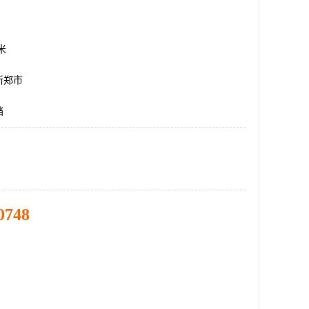
方米
新郑市
挡
0748