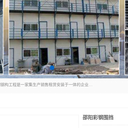
郑州鑫纵建材有限公司供应阳光板，彩钢板，彩钢钢构工程是一家集生产销售租赁安装于一体的企业，主要生产PC采光板，耐力板，仿古琉璃采光板，岩棉板、彩钢压型板、镀锌压型板、桁架楼承板，C、Z型钢檩条、围挡板、轻钢结构，阳光温室大棚等新型建材产品。公司旗下有多台移动式高空压瓦机租赁，承接全国各地业务，专业对外租赁各种型号压瓦机。
邵阳彩钢围挡