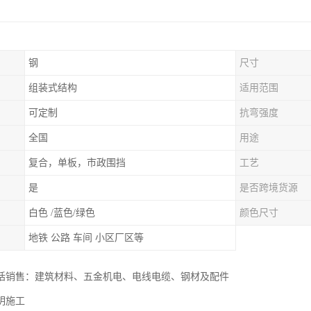
钢
尺寸
组装式结构
适用范围
可定制
抗弯强度
全国
用途
复合，单板，市政围挡
工艺
是
是否跨境货源
白色 /蓝色/绿色
颜色尺寸
地铁 公路 车间 小区厂区等
括销售：建筑材料、五金机电、电线电缆、钢材及配件
明施工