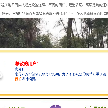
程工地四周应按规定设置连续、密闭的围栏；建造多层、高层建筑的还
、码头、车站广场设置的围栏其高度不得低于2.5m，在其他路段设置的围栏