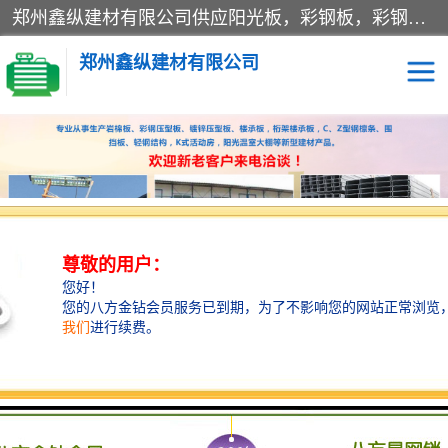
郑州鑫纵建材有限公司供应阳光板，彩钢板，彩钢钢构工程是一家集生产销售租赁安装于一体的企业，主要生产PC采光板，耐力板，仿古琉璃采光板，岩棉板、彩钢压型板、镀锌压型板、桁架楼承板，C、Z型钢檩条、围挡板、轻钢结构，阳光温室大棚等新型建材产品。公司旗下有多台移动式高空压瓦机租赁，承接全国各地业务，专业对外租赁各种型号压瓦机。
郑州鑫纵建材有限公司
高空瓦机租赁
ASA合成树脂仿古瓦
CZ型钢
FRP采光板
PC多层板
PC耐力板
当前位置：
首页
>
供应商机
>
围挡
> 鑫纵建材 益阳复合围挡 河南洛
建筑围挡
楼层板
阳生产加工彩钢围挡 郑州鑫纵 质量好
新型活动房
压型彩钢板
岩棉板
钢结构配件