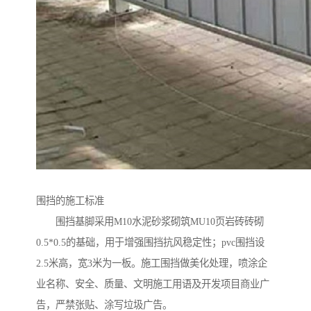
围挡的施工标准
围挡基脚采用M10水泥砂浆砌筑MU10页岩砖砖砌
0.5*0.5的基础，用于增强围挡抗风稳定性；pvc围挡设
2.5米高，宽3米为一板。施工围挡做美化处理，喷涂企
业名称、安全、质量、文明施工用语及开发项目商业广
告，严禁张贴、涂写垃圾广告。