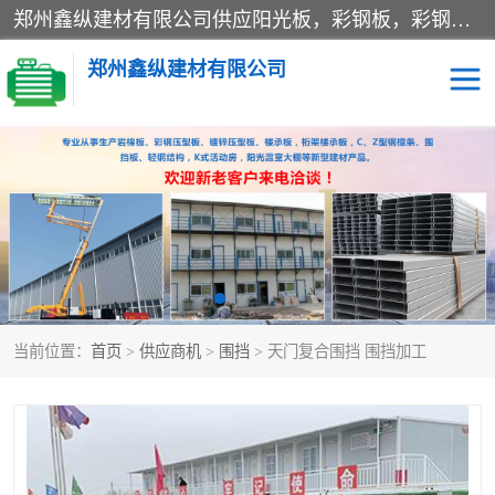
郑州鑫纵建材有限公司供应阳光板，彩钢板，彩钢钢构工程是一家集生产销售租赁安装于一体的企业，主要生产PC采光板，耐力板，仿古琉璃采光板，岩棉板、彩钢压型板、镀锌压型板、桁架楼承板，C、Z型钢檩条、围挡板、轻钢结构，阳光温室大棚等新型建材产品。公司旗下有多台移动式高空压瓦机租赁，承接全国各地业务，专业对外租赁各种型号压瓦机。
郑州鑫纵建材有限公司
高空瓦机租赁
ASA合成树脂仿古瓦
CZ型钢
FRP采光板
PC多层板
PC耐力板
当前位置：
首页
>
供应商机
>
围挡
> 天门复合围挡 围挡加工
建筑围挡
楼层板
新型活动房
压型彩钢板
岩棉板
钢结构配件