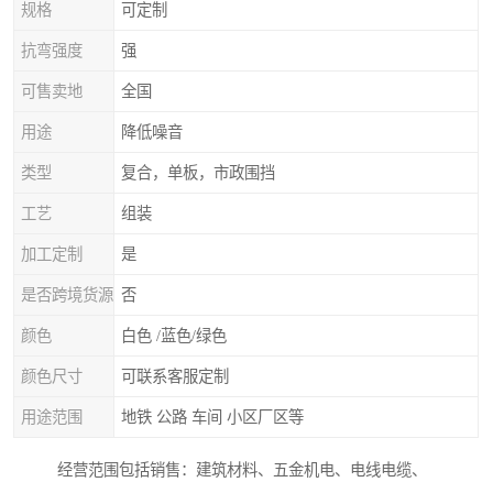
规格
可定制
抗弯强度
强
可售卖地
全国
用途
降低噪音
类型
复合，单板，市政围挡
工艺
组装
加工定制
是
是否跨境货源
否
颜色
白色 /蓝色/绿色
颜色尺寸
可联系客服定制
用途范围
地铁 公路 车间 小区厂区等
经营范围包括销售：建筑材料、五金机电、电线电缆、