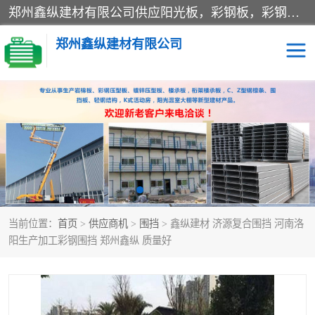
郑州鑫纵建材有限公司供应阳光板，彩钢板，彩钢钢构工程是一家集生产销售租赁安装于一体的企业，主要生产PC采光板，耐力板，仿古琉璃采光板，岩棉板、彩钢压型板、镀锌压型板、桁架楼承板，C、Z型钢檩条、围挡板、轻钢结构，阳光温室大棚等新型建材产品。公司旗下有多台移动式高空压瓦机租赁，承接全国各地业务，专业对外租赁各种型号压瓦机。
郑州鑫纵建材有限公司
高空瓦机租赁
ASA合成树脂仿古瓦
CZ型钢
FRP采光板
PC多层板
PC耐力板
当前位置：
首页
>
供应商机
>
围挡
> 鑫纵建材 济源复合围挡 河南洛
建筑围挡
楼层板
阳生产加工彩钢围挡 郑州鑫纵 质量好
新型活动房
压型彩钢板
岩棉板
钢结构配件