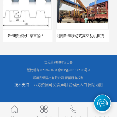
河南郑州移动式高空瓦机租赁公司 提高施工效率
河南郑州生产加工彩钢围挡 郑州鑫纵 质量好 围挡加工
您是第
980383
位访客
版权所有 ©2026-08-08
豫ICP备2025142373号-1
郑州鑫纵建材有限公司
保留所有权利.
技术支持：
八方资源网
免责声明
管理员入口
网站地图
三门峡生产加工彩钢围挡 郑州鑫纵 质量好 围挡加工
开封生产加工彩钢围挡 郑州鑫纵 质量好 鑫纵建材