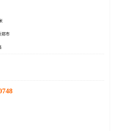
方米
新郑市
挡
0748