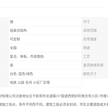
钢
尺寸
组装式结构
适用范围
可定制
抗弯强度
全国
用途
复合，单板，市政围挡
工艺
是
是否跨境货源
白色 /蓝色/绿色
颜色尺寸
地铁 公路 车间 小区厂区等
材有限公司注册地址位于新郑市龙湖镇107国道西侧好旺角住宅小区1号楼1单
据施工地点，条件不同而不同。建筑工程必须全封闭，市区主要道路或大的不