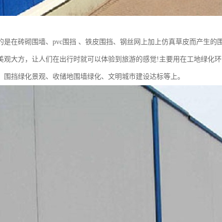
的是在砖砌围墙、pvc围挡 、铁皮围挡、钢丝网上加上仿真草皮而产生
美观大方，让人们在出行时就可以体验到旅游的感觉!主要用在工地绿化
、围挡绿化景观、收储地围墙绿化、文明城市建设达标等上。