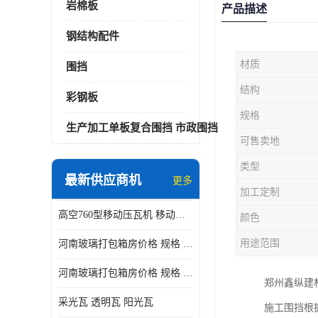
岩棉板
产品描述
钢结构配件
材质
围挡
结构
彩钢板
规格
生产加工单板复合围挡 市政围挡
可售卖地
类型
最新供应商机
更多
加工定制
高空760型移动压瓦机 移动升降制瓦设备租赁选郑州鑫纵
颜色
用途范围
河南玻璃打包箱房价格 规格 鑫纵建材按需定制
河南玻璃打包箱房价格 规格 鑫纵建材批发
郑州鑫纵建
采光瓦 透明瓦 阳光瓦
施工围挡根