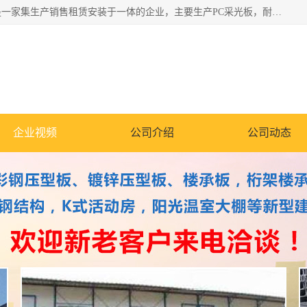
郑州鑫纵建材有限公司供应阳光板，彩钢板，彩钢钢构工程是一家集生产销售租赁安装于一体的企业，主要生产PC采光板，耐力板，仿古琉璃采光板，岩棉板、彩钢压型板、镀锌压型板、桁架楼承板，C、Z型钢檩条、围挡板、轻钢结构，阳光温室大棚等新型建材产品。公司旗下有多台移动式高空压瓦机租赁，承接全国各地业务，专业对外租赁各种型号压瓦机。
企业视频
公司介绍
公司动态