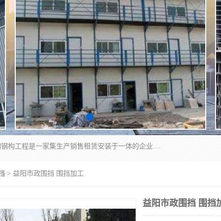
郑州鑫纵建材有限公司供应阳光板，彩钢板，彩钢钢构工程是一家集生产销售租赁安装于一体的企业，主要生产PC采光板，耐力板，仿古琉璃采光板，岩棉板、彩钢压型板、镀锌压型板、桁架楼承板，C、Z型钢檩条、围挡板、轻钢结构，阳光温室大棚等新型建材产品。公司旗下有多台移动式高空压瓦机租赁，承接全国各地业务，专业对外租赁各种型号压瓦机。
挡
> 益阳市政围挡 围挡加工
益阳市政围挡 围挡