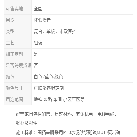
可售卖地
全国
用途
降低噪音
类型
复合，单板，市政围挡
工艺
组装
加工定制
是
是否跨境货源
否
颜色
白色 /蓝色/绿色
颜色尺寸
可联系客服定制
用途范围
地铁 公路 车间 小区厂区等
经营范围包括销售：建筑材料、五金机电、电线电缆、
钢材及配件
施工标准：围挡基脚采用M10水泥砂浆砌筑MU10页岩砖