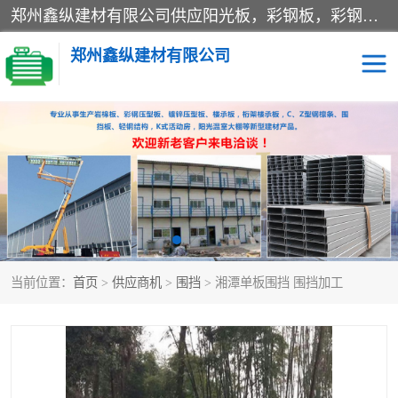
郑州鑫纵建材有限公司供应阳光板，彩钢板，彩钢钢构工程是一家集生产销售租赁安装于一体的企业，主要生产PC采光板，耐力板，仿古琉璃采光板，岩棉板、彩钢压型板、镀锌压型板、桁架楼承板，C、Z型钢檩条、围挡板、轻钢结构，阳光温室大棚等新型建材产品。公司旗下有多台移动式高空压瓦机租赁，承接全国各地业务，专业对外租赁各种型号压瓦机。
郑州鑫纵建材有限公司
高空瓦机租赁
ASA合成树脂仿古瓦
CZ型钢
FRP采光板
PC多层板
PC耐力板
当前位置：
首页
>
供应商机
>
围挡
> 湘潭单板围挡 围挡加工
建筑围挡
楼层板
新型活动房
压型彩钢板
岩棉板
钢结构配件