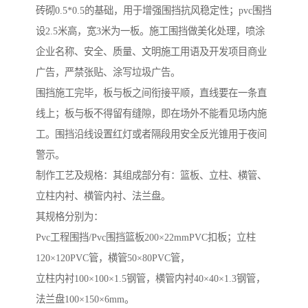
砖砌0.5*0.5的基础，用于增强围挡抗风稳定性；pvc围挡
设2.5米高，宽3米为一板。施工围挡做美化处理，喷涂
企业名称、安全、质量、文明施工用语及开发项目商业
广告，严禁张贴、涂写垃圾广告。
围挡施工完毕，板与板之间衔接平顺，直线要在一条直
线上；板与板不得留有缝隙，即在场外不能看见场内施
工。围挡沿线设置红灯或者隔段用安全反光锥用于夜间
警示。
制作工艺及规格：其组成部分有：篮板、立柱、横管、
立柱内衬、横管内衬、法兰盘。
其规格分别为：
Pvc工程围挡/Pvc围挡篮板200×22mmPVC扣板；立柱
120×120PVC管，横管50×80PVC管，
立柱内衬100×100×1.5钢管，横管内衬40×40×1.3钢管，
法兰盘100×150×6mm。