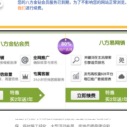
草坪围挡指的是在砖砌围墙、pvc围挡 、铁皮围挡、钢
丝网上加上仿真草皮而产生的围挡，这个围挡广受人们
的喜爱，主要原因是一来环保，而来美观大方，让人们
在出行时就可以体验到旅游的感觉!主要用在工地绿化环
保，临时施工绿化、大型活动布景、房地产楼盘建设和