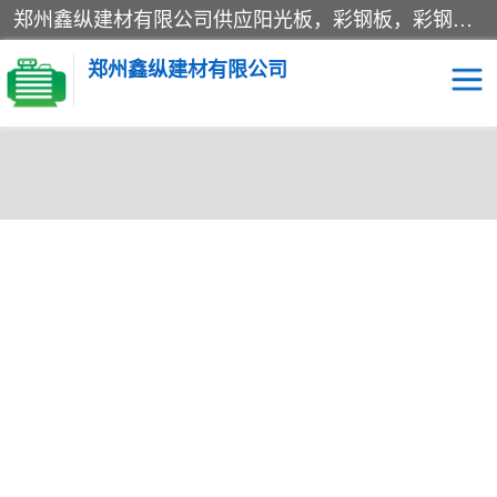
郑州鑫纵建材有限公司供应阳光板，彩钢板，彩钢钢构工程是一家集生产销售租赁安装于一体的企业，主要生产PC采光板，耐力板，仿古琉璃采光板，岩棉板、彩钢压型板、镀锌压型板、桁架楼承板，C、Z型钢檩条、围挡板、轻钢结构，阳光温室大棚等新型建材产品。公司旗下有多台移动式高空压瓦机租赁，承接全国各地业务，专业对外租赁各种型号压瓦机。
郑州鑫纵建材有限公司
高空瓦机租赁
ASA合成树脂仿古瓦
CZ型钢
FRP采光板
PC多层板
PC耐力板
当前位置：
首页
>
供应商机
>
围挡
> 三门峡单板围挡 围挡加工 河南
建筑围挡
楼层板
洛阳生产加工彩钢围挡 郑州鑫纵 质量好
新型活动房
压型彩钢板
岩棉板
钢结构配件