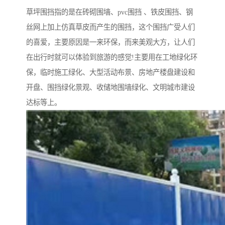
草坪围挡指的是在砖砌围墙、pvc围挡 、铁皮围挡、钢
丝网上加上仿真草皮而产生的围挡，这个围挡广受人们
的喜爱，主要原因是一来环保，而来美观大方，让人们
在出行时就可以体验到旅游的感觉!主要用在工地绿化环
保，临时施工绿化、大型活动布景、房地产楼盘建设和
开盘、围挡绿化景观、收储地围墙绿化、文明城市建设
达标等上。