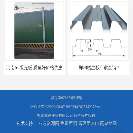
采光板 质量好价格优惠
郑州楼层板厂家直销 *
您是第
976823
位访客
版权所有 ©2026-08-07
豫ICP备2025142373号-1
郑州鑫纵建材有限公司
保留所有权利.
技术支持：
八方资源网
免责声明
管理员入口
网站地图