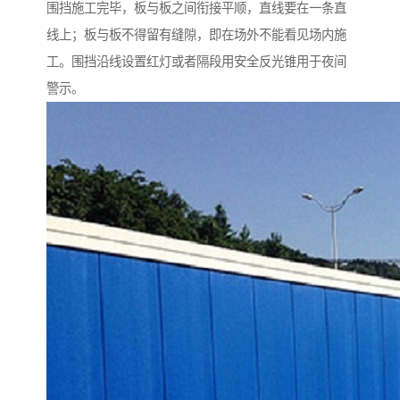
围挡施工完毕，板与板之间衔接平顺，直线要在一条直
线上；板与板不得留有缝隙，即在场外不能看见场内施
工。围挡沿线设置红灯或者隔段用安全反光锥用于夜间
警示。