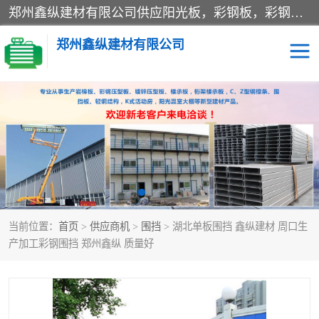
郑州鑫纵建材有限公司供应阳光板，彩钢板，彩钢钢构工程是一家集生产销售租赁安装于一体的企业，主要生产PC采光板，耐力板，仿古琉璃采光板，岩棉板、彩钢压型板、镀锌压型板、桁架楼承板，C、Z型钢檩条、围挡板、轻钢结构，阳光温室大棚等新型建材产品。公司旗下有多台移动式高空压瓦机租赁，承接全国各地业务，专业对外租赁各种型号压瓦机。
郑州鑫纵建材有限公司
高空瓦机租赁
ASA合成树脂仿古瓦
CZ型钢
FRP采光板
PC多层板
PC耐力板
当前位置：
首页
>
供应商机
>
围挡
> 湖北单板围挡 鑫纵建材 周口生
建筑围挡
楼层板
产加工彩钢围挡 郑州鑫纵 质量好
新型活动房
压型彩钢板
岩棉板
钢结构配件