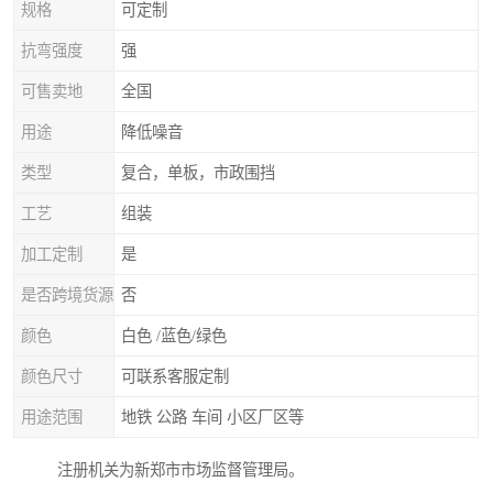
规格
可定制
抗弯强度
强
可售卖地
全国
用途
降低噪音
类型
复合，单板，市政围挡
工艺
组装
加工定制
是
是否跨境货源
否
颜色
白色 /蓝色/绿色
颜色尺寸
可联系客服定制
用途范围
地铁 公路 车间 小区厂区等
注册机关为新郑市市场监督管理局。