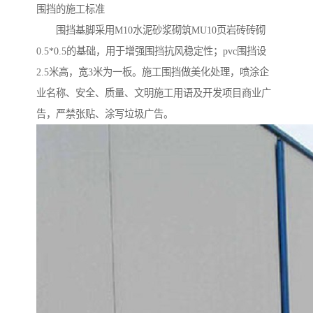
围挡的施工标准
围挡基脚采用M10水泥砂浆砌筑MU10页岩砖砖砌
0.5*0.5的基础，用于增强围挡抗风稳定性；pvc围挡设
2.5米高，宽3米为一板。施工围挡做美化处理，喷涂企
业名称、安全、质量、文明施工用语及开发项目商业广
告，严禁张贴、涂写垃圾广告。