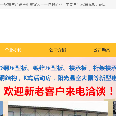
郑州鑫纵建材有限公司供应阳光板，彩钢板，彩钢钢构工程是一家集生产销售租赁安装于一体的企业，主要生产PC采光板，耐力板，仿古琉璃采光板，岩棉板、彩钢压型板、镀锌压型板、桁架楼承板，C、Z型钢檩条、围挡板、轻钢结构，阳光温室大棚等新型建材产品。公司旗下有多台移动式高空压瓦机租赁，承接全国各地业务，专业对外租赁各种型号压瓦机。
企业视频
公司介绍
公司动态