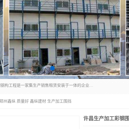
郑州鑫纵建材有限公司供应阳光板，彩钢板，彩钢钢构工程是一家集生产销售租赁安装于一体的企业，主要生产PC采光板，耐力板，仿古琉璃采光板，岩棉板、彩钢压型板、镀锌压型板、桁架楼承板，C、Z型钢檩条、围挡板、轻钢结构，阳光温室大棚等新型建材产品。公司旗下有多台移动式高空压瓦机租赁，承接全国各地业务，专业对外租赁各种型号压瓦机。
郑州鑫纵 质量好 鑫纵建材 生产加工围挡
许昌生产加工彩钢围