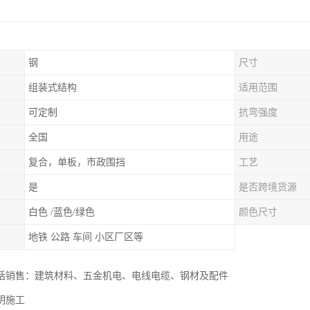
钢
尺寸
组装式结构
适用范围
可定制
抗弯强度
全国
用途
复合，单板，市政围挡
工艺
是
是否跨境货源
白色 /蓝色/绿色
颜色尺寸
地铁 公路 车间 小区厂区等
括销售：建筑材料、五金机电、电线电缆、钢材及配件
明施工