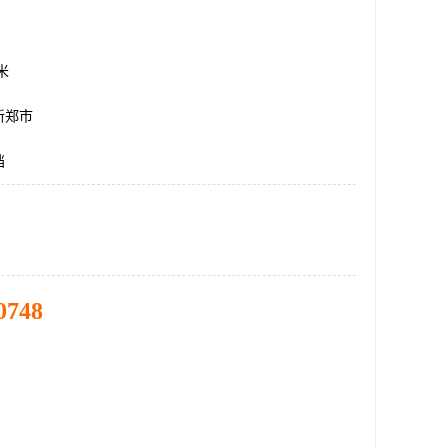
方米
新郑市
挡
0748