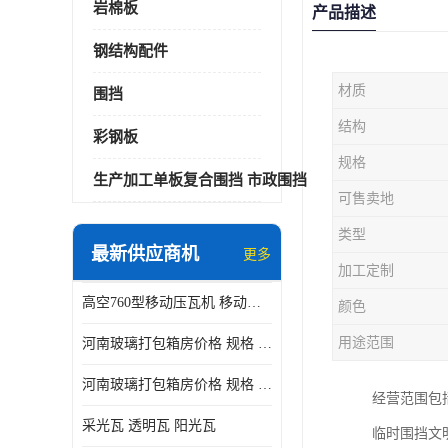
岩棉板
产品描述
钢结构配件
材质
围挡
结构
彩钢板
规格
生产加工单板复合围挡 市政围挡
可售卖地
类型
最新供应商机
更多
加工定制
高空760型移动压瓦机 移动升降制瓦设备租赁选郑州鑫纵
颜色
用途范围
河南玻璃打包箱房价格 规格 鑫纵建材按需定制
河南玻璃打包箱房价格 规格 鑫纵建材批发
经营范围包
采光瓦 透明瓦 阳光瓦
临时围挡文