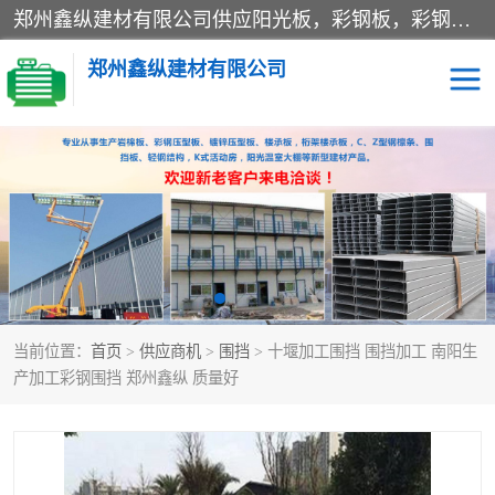
郑州鑫纵建材有限公司供应阳光板，彩钢板，彩钢钢构工程是一家集生产销售租赁安装于一体的企业，主要生产PC采光板，耐力板，仿古琉璃采光板，岩棉板、彩钢压型板、镀锌压型板、桁架楼承板，C、Z型钢檩条、围挡板、轻钢结构，阳光温室大棚等新型建材产品。公司旗下有多台移动式高空压瓦机租赁，承接全国各地业务，专业对外租赁各种型号压瓦机。
郑州鑫纵建材有限公司
高空瓦机租赁
ASA合成树脂仿古瓦
CZ型钢
FRP采光板
PC多层板
PC耐力板
当前位置：
首页
>
供应商机
>
围挡
> 十堰加工围挡 围挡加工 南阳生
建筑围挡
楼层板
产加工彩钢围挡 郑州鑫纵 质量好
新型活动房
压型彩钢板
岩棉板
钢结构配件