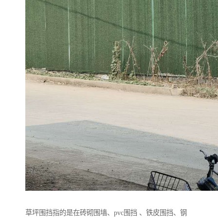
草坪围挡指的是在砖砌围墙、pvc围挡 、铁皮围挡、钢