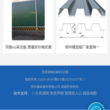
郑州楼层板厂家直销 *
河南郑州移动式高空瓦机租赁公司 提高施工效率
您是第
981363
位访客
版权所有 ©2026-08-08
豫ICP备2025142373号-1
郑州鑫纵建材有限公司
保留所有权利.
技术支持：
八方资源网
免责声明
管理员入口
网站地图
河南郑州生产加工彩钢围挡 郑州鑫纵 质量好 围挡加工
三门峡生产加工彩钢围挡 郑州鑫纵 质量好 围挡加工