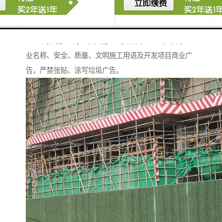
围挡基脚采用M10水泥砂浆砌筑MU10页岩砖砖砌
0.5*0.5的基础，用于增强围挡抗风稳定性；pvc围挡设
2.5米高，宽3米为一板。施工围挡做美化处理，喷涂企
业名称、安全、质量、文明施工用语及开发项目商业广
告，严禁张贴、涂写垃圾广告。