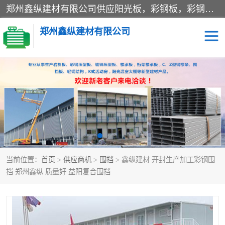
郑州鑫纵建材有限公司供应阳光板，彩钢板，彩钢钢构工程是一家集生产销售租赁安装于一体的企业，主要生产PC采光板，耐力板，仿古琉璃采光板，岩棉板、彩钢压型板、镀锌压型板、桁架楼承板，C、Z型钢檩条、围挡板、轻钢结构，阳光温室大棚等新型建材产品。公司旗下有多台移动式高空压瓦机租赁，承接全国各地业务，专业对外租赁各种型号压瓦机。
郑州鑫纵建材有限公司
高空瓦机租赁
ASA合成树脂仿古瓦
CZ型钢
FRP采光板
PC多层板
PC耐力板
当前位置：
首页
>
供应商机
>
围挡
> 鑫纵建材 开封生产加工彩钢围
建筑围挡
楼层板
挡 郑州鑫纵 质量好 益阳复合围挡
新型活动房
压型彩钢板
岩棉板
钢结构配件