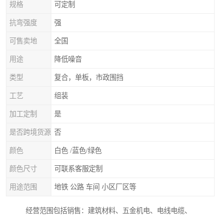
规格
可定制
抗弯强度
强
可售卖地
全国
用途
降低噪音
类型
复合，单板，市政围挡
工艺
组装
加工定制
是
是否跨境货源
否
颜色
白色 /蓝色/绿色
颜色尺寸
可联系客服定制
用途范围
地铁 公路 车间 小区厂区等
经营范围包括销售：建筑材料、五金机电、电线电缆、