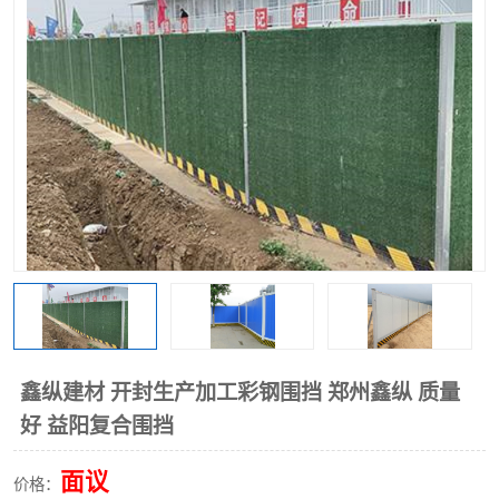
围挡
彩钢板
生产加工单板复合围挡 市
政围挡
鑫纵建材 开封生产加工彩钢围挡 郑州鑫纵 质量
好 益阳复合围挡
面议
价格：