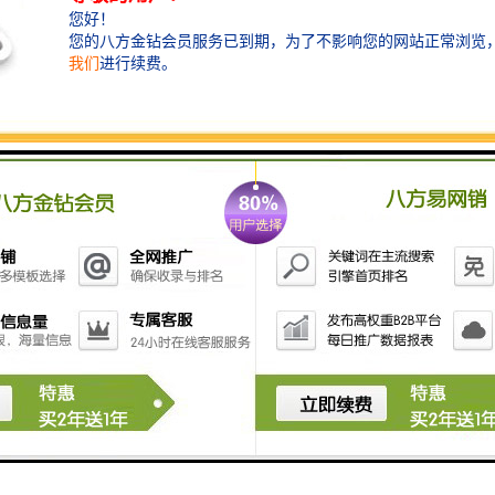
围挡使用的材料应保证围栏稳固、整洁、美观。市政工
程项目工地，可按工程进度分段设置围栏或按规定使用
统一的连续性护栏设施。施工单位不得在工地围栏外堆
放建筑材料、垃圾和工程渣土。在经批准临时占用的区
域，应严格按批准的占地范围和使用性质存放、堆卸建
筑材料或机具设备，临时区域四周应设置高于1m的围
栏。