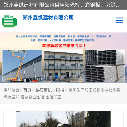
郑州鑫纵建材有限公司供应阳光板，彩钢板，彩钢钢构工程是一家集生产销售租赁安装于一体的企业，主要生产PC采光板，耐力板，仿古琉璃采光板，岩棉板、彩钢压型板、镀锌压型板、桁架楼承板，C、Z型钢檩条、围挡板、轻钢结构，阳光温室大棚等新型建材产品。公司旗下有多台移动式高空压瓦机租赁，承接全国各地业务，专业对外租赁各种型号压瓦机。
郑州鑫纵建材有限公司
高空瓦机租赁
ASA合成树脂仿古瓦
CZ型钢
FRP采光板
PC多层板
PC耐力板
当前位置：
首页
>
供应商机
>
围挡
> 漯河生产加工彩钢围挡郑州鑫
建筑围挡
楼层板
纵质量好 常德复合围挡 围挡加工
新型活动房
压型彩钢板
岩棉板
钢结构配件