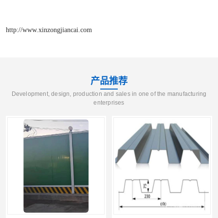
http://www.xinzongjiancai.com
产品推荐
Development, design, production and sales in one of the manufacturing
enterprises