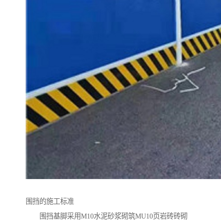
围挡的施工标准
围挡基脚采用M10水泥砂浆砌筑MU10页岩砖砖砌