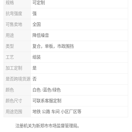
规格
可定制
抗弯强度
强
可售卖地
全国
用途
降低噪音
类型
复合，单板，市政围挡
工艺
组装
加工定制
是
是否跨境货源
否
颜色
白色 /蓝色/绿色
颜色尺寸
可联系客服定制
用途范围
地铁 公路 车间 小区厂区等
注册机关为新郑市市场监督管理局。