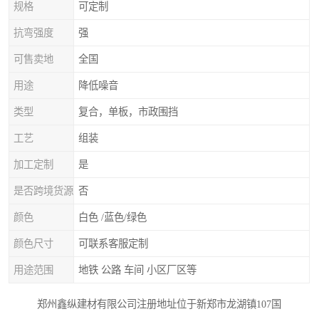
规格
可定制
抗弯强度
强
可售卖地
全国
用途
降低噪音
类型
复合，单板，市政围挡
工艺
组装
加工定制
是
是否跨境货源
否
颜色
白色 /蓝色/绿色
颜色尺寸
可联系客服定制
用途范围
地铁 公路 车间 小区厂区等
郑州鑫纵建材有限公司注册地址位于新郑市龙湖镇107国