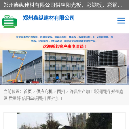
郑州鑫纵建材有限公司供应阳光板，彩钢板，彩钢钢构工程是一家集生产销售租赁安装于一体的企业，主要生产PC采光板，耐力板，仿古琉璃采光板，岩棉板、彩钢压型板、镀锌压型板、桁架楼承板，C、Z型钢檩条、围挡板、轻钢结构，阳光温室大棚等新型建材产品。公司旗下有多台移动式高空压瓦机租赁，承接全国各地业务，专业对外租赁各种型号压瓦机。
郑州鑫纵建材有限公司
高空瓦机租赁
ASA合成树脂仿古瓦
CZ型钢
FRP采光板
PC多层板
PC耐力板
当前位置：
首页
>
供应商机
>
围挡
> 许昌生产加工彩钢围挡 郑州鑫
建筑围挡
楼层板
纵 质量好 信阳单板围挡 围挡加工
新型活动房
压型彩钢板
岩棉板
钢结构配件