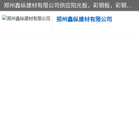
郑州鑫纵建材有限公司供应阳光板，彩钢板，彩钢钢构工程是一家集生产销售租赁安装于一体的企业，主要生产PC采光板，耐力板，仿古琉璃采光板，岩棉板、彩钢压型板、镀锌压型板、桁架楼承板，C、Z型钢檩条、围挡板、轻钢结构，阳光温室大棚等新型建材产品。公司旗下有多台移动式高空压瓦机租赁，承接全国各地业务，专业对外租赁各种型号压瓦机。
郑州鑫纵建材有限公司