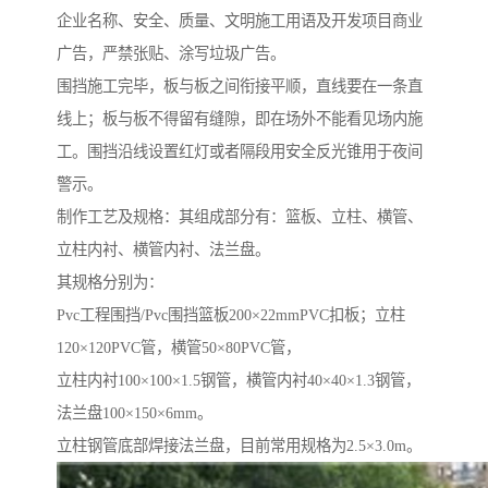
企业名称、安全、质量、文明施工用语及开发项目商业
广告，严禁张贴、涂写垃圾广告。
围挡施工完毕，板与板之间衔接平顺，直线要在一条直
线上；板与板不得留有缝隙，即在场外不能看见场内施
工。围挡沿线设置红灯或者隔段用安全反光锥用于夜间
警示。
制作工艺及规格：其组成部分有：篮板、立柱、横管、
立柱内衬、横管内衬、法兰盘。
其规格分别为：
Pvc工程围挡/Pvc围挡篮板200×22mmPVC扣板；立柱
120×120PVC管，横管50×80PVC管，
立柱内衬100×100×1.5钢管，横管内衬40×40×1.3钢管，
法兰盘100×150×6mm。
立柱钢管底部焊接法兰盘，目前常用规格为2.5×3.0m。