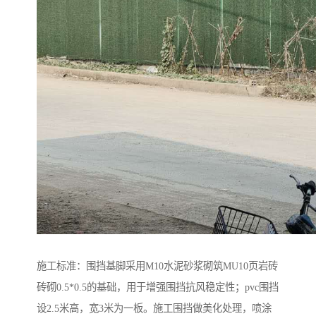
施工标准：围挡基脚采用M10水泥砂浆砌筑MU10页岩砖
砖砌0.5*0.5的基础，用于增强围挡抗风稳定性；pvc围挡
设2.5米高，宽3米为一板。施工围挡做美化处理，喷涂