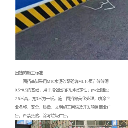
围挡的施工标准
围挡基脚采用M10水泥砂浆砌筑MU10页岩砖砖砌
0.5*0.5的基础，用于增强围挡抗风稳定性；pvc围挡设
2.5米高，宽3米为一板。施工围挡做美化处理，喷涂企
业名称、安全、质量、文明施工用语及开发项目商业广
告，严禁张贴、涂写垃圾广告。