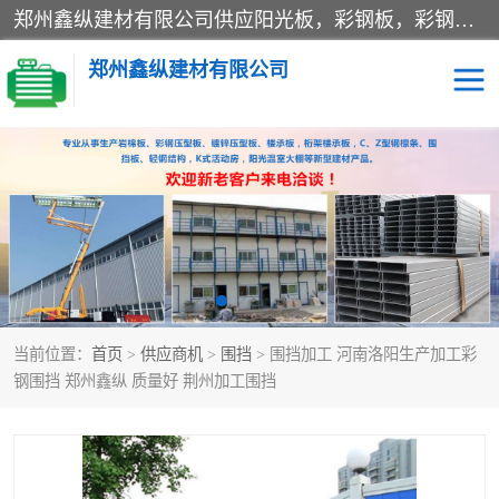
郑州鑫纵建材有限公司供应阳光板，彩钢板，彩钢钢构工程是一家集生产销售租赁安装于一体的企业，主要生产PC采光板，耐力板，仿古琉璃采光板，岩棉板、彩钢压型板、镀锌压型板、桁架楼承板，C、Z型钢檩条、围挡板、轻钢结构，阳光温室大棚等新型建材产品。公司旗下有多台移动式高空压瓦机租赁，承接全国各地业务，专业对外租赁各种型号压瓦机。
郑州鑫纵建材有限公司
高空瓦机租赁
ASA合成树脂仿古瓦
CZ型钢
FRP采光板
PC多层板
PC耐力板
当前位置：
首页
>
供应商机
>
围挡
> 围挡加工 河南洛阳生产加工彩
建筑围挡
楼层板
钢围挡 郑州鑫纵 质量好 荆州加工围挡
新型活动房
压型彩钢板
岩棉板
钢结构配件