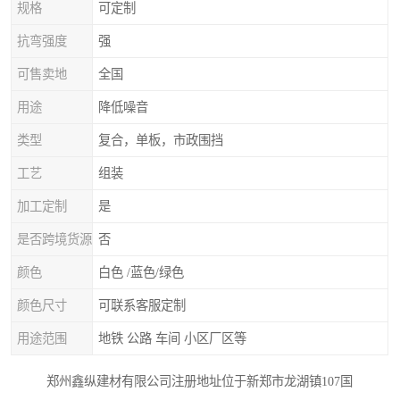
规格
可定制
抗弯强度
强
可售卖地
全国
用途
降低噪音
类型
复合，单板，市政围挡
工艺
组装
加工定制
是
是否跨境货源
否
颜色
白色 /蓝色/绿色
颜色尺寸
可联系客服定制
用途范围
地铁 公路 车间 小区厂区等
郑州鑫纵建材有限公司注册地址位于新郑市龙湖镇107国