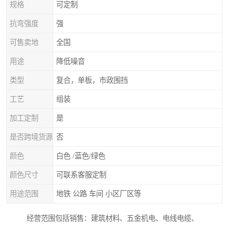
规格
可定制
抗弯强度
强
可售卖地
全国
用途
降低噪音
类型
复合，单板，市政围挡
工艺
组装
加工定制
是
是否跨境货源
否
颜色
白色 /蓝色/绿色
颜色尺寸
可联系客服定制
用途范围
地铁 公路 车间 小区厂区等
经营范围包括销售：建筑材料、五金机电、电线电缆、