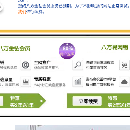
围挡施工完毕，板与板之间衔接平顺，直线要在一条直
线上；板与板不得留有缝隙，即在场外不能看见场内施
工。围挡沿线设置红灯或者隔段用安全反光锥用于夜间
警示。