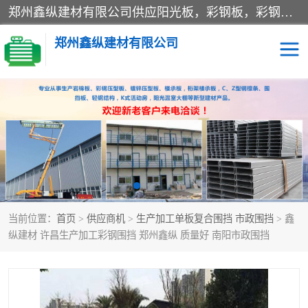
郑州鑫纵建材有限公司供应阳光板，彩钢板，彩钢钢构工程是一家集生产销售租赁安装于一体的企业，主要生产PC采光板，耐力板，仿古琉璃采光板，岩棉板、彩钢压型板、镀锌压型板、桁架楼承板，C、Z型钢檩条、围挡板、轻钢结构，阳光温室大棚等新型建材产品。公司旗下有多台移动式高空压瓦机租赁，承接全国各地业务，专业对外租赁各种型号压瓦机。
郑州鑫纵建材有限公司
高空瓦机租赁
ASA合成树脂仿古瓦
CZ型钢
FRP采光板
PC多层板
PC耐力板
当前位置：
首页
>
供应商机
>
生产加工单板复合围挡 市政围挡
> 鑫
建筑围挡
楼层板
纵建材 许昌生产加工彩钢围挡 郑州鑫纵 质量好 南阳市政围挡
新型活动房
压型彩钢板
岩棉板
钢结构配件