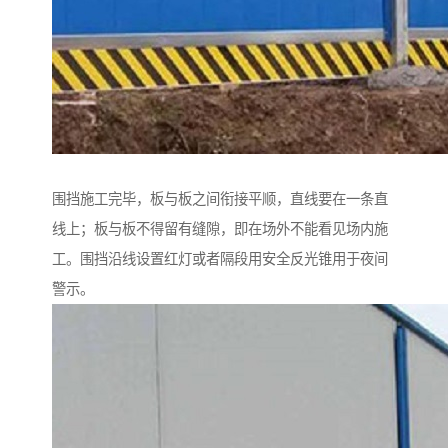
围挡施工完毕，板与板之间衔接平顺，直线要在一条直
线上；板与板不得留有缝隙，即在场外不能看见场内施
工。围挡沿线设置红灯或者隔段用安全反光锥用于夜间
警示。