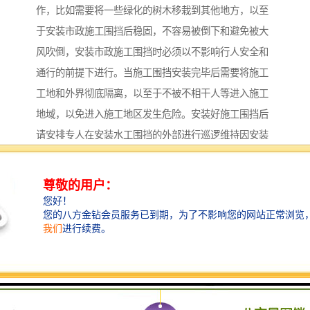
作，比如需要将一些绿化的树木移栽到其他地方，以至
于安装市政施工围挡后稳固，不容易被倒下和避免被大
风吹倒，安装市政施工围挡时必须以不影响行人安全和
通行的前提下进行。当施工围挡安装完毕后需要将施工
工地和外界彻底隔离，以至于不被不相干人等进入施工
地域，以免进入施工地区发生危险。安装好施工围挡后
请安排专人在安装水工围挡的外部进行巡逻维持因安装
围挡引起道路不便的次序。强调一点在市政施工围挡附
近禁止摆放杂物，泥土等不想关的东西，保持市政施工
围挡的整洁美观，而不影响市容市貌。