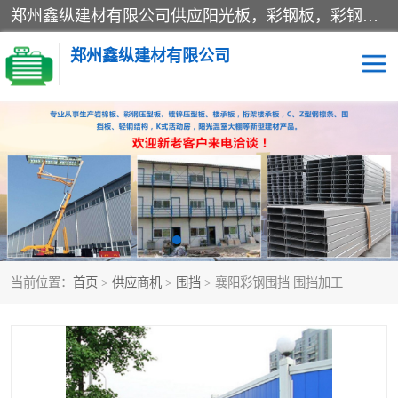
郑州鑫纵建材有限公司供应阳光板，彩钢板，彩钢钢构工程是一家集生产销售租赁安装于一体的企业，主要生产PC采光板，耐力板，仿古琉璃采光板，岩棉板、彩钢压型板、镀锌压型板、桁架楼承板，C、Z型钢檩条、围挡板、轻钢结构，阳光温室大棚等新型建材产品。公司旗下有多台移动式高空压瓦机租赁，承接全国各地业务，专业对外租赁各种型号压瓦机。
郑州鑫纵建材有限公司
高空瓦机租赁
ASA合成树脂仿古瓦
CZ型钢
FRP采光板
PC多层板
PC耐力板
当前位置：
首页
>
供应商机
>
围挡
> 襄阳彩钢围挡 围挡加工
建筑围挡
楼层板
新型活动房
压型彩钢板
岩棉板
钢结构配件