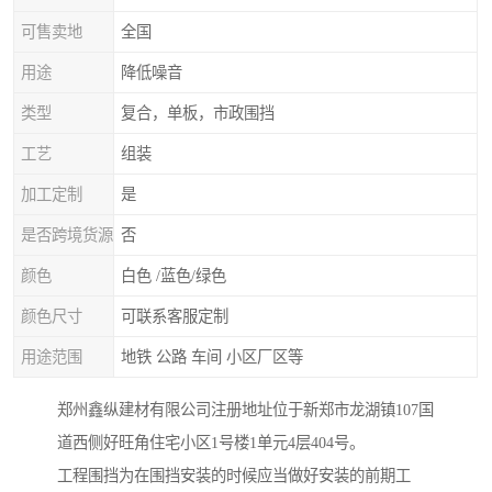
可售卖地
全国
用途
降低噪音
类型
复合，单板，市政围挡
工艺
组装
加工定制
是
是否跨境货源
否
颜色
白色 /蓝色/绿色
颜色尺寸
可联系客服定制
用途范围
地铁 公路 车间 小区厂区等
郑州鑫纵建材有限公司注册地址位于新郑市龙湖镇107国
道西侧好旺角住宅小区1号楼1单元4层404号。
工程围挡为在围挡安装的时候应当做好安装的前期工