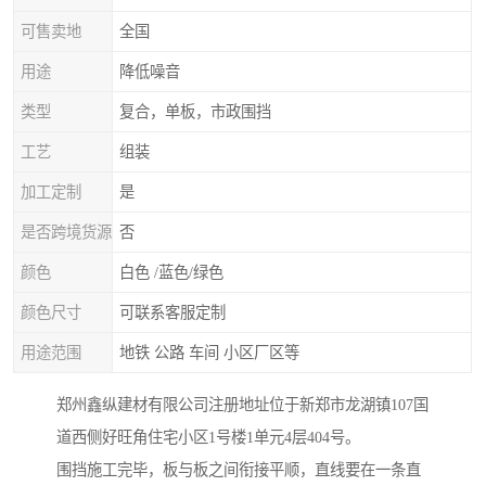
可售卖地
全国
用途
降低噪音
类型
复合，单板，市政围挡
工艺
组装
加工定制
是
是否跨境货源
否
颜色
白色 /蓝色/绿色
颜色尺寸
可联系客服定制
用途范围
地铁 公路 车间 小区厂区等
郑州鑫纵建材有限公司注册地址位于新郑市龙湖镇107国
道西侧好旺角住宅小区1号楼1单元4层404号。
围挡施工完毕，板与板之间衔接平顺，直线要在一条直