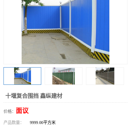
围挡
彩钢板
生产加工单板复合围挡 市
政围挡
十堰复合围挡 鑫纵建材
面议
价格：
产品数量：
9999.00平方米