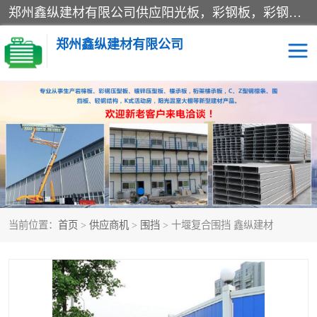
郑州鑫纵建材有限公司供应阳光板，彩钢板，彩钢钢构工程是一家集生产销售租赁安装于一体的企业，主要生产PC采光板，耐力板，仿古琉璃采光板，岩棉板、彩钢压型板、镀锌压型板、桁架楼承板，C、Z型钢檩条、围挡板、轻钢结构，阳光温室大棚等新型建材产品。公司旗下有多台移动式高空压瓦机租赁，承接全国各地业务，专业对外租赁各种型号压瓦机。
郑州鑫纵建材有限公司
高空瓦机租赁
ASA合成树脂仿古瓦
CZ型钢
FRP采光板
PC多层板
PC耐力板
当前位置：
首页
>
供应商机
>
围挡
> 十堰复合围挡 鑫纵建材
建筑围挡
楼层板
新型活动房
压型彩钢板
岩棉板
钢结构配件