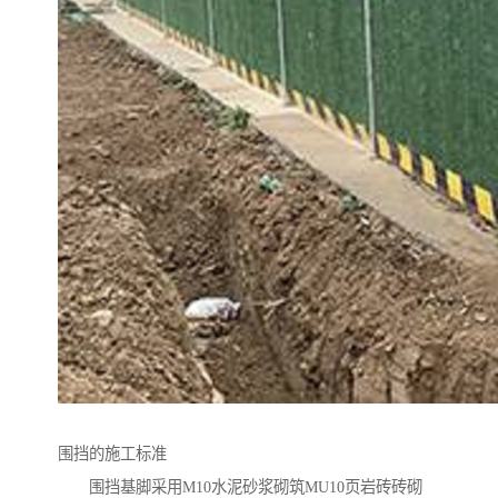
围挡的施工标准
围挡基脚采用M10水泥砂浆砌筑MU10页岩砖砖砌