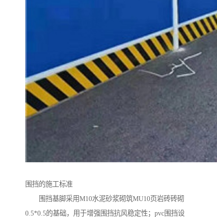
围挡的施工标准
围挡基脚采用M10水泥砂浆砌筑MU10页岩砖砖砌
0.5*0.5的基础，用于增强围挡抗风稳定性；pvc围挡设