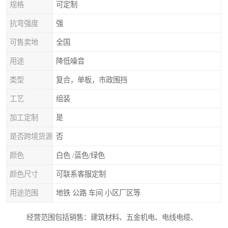
规格
可定制
抗弯强度
强
可售卖地
全国
用途
降低噪音
类型
复合，单板，市政围挡
工艺
组装
加工定制
是
是否跨境货源
否
颜色
白色 /蓝色/绿色
颜色尺寸
可联系客服定制
用途范围
地铁 公路 车间 小区厂区等
经营范围包括销售：建筑材料、五金机电、电线电缆、