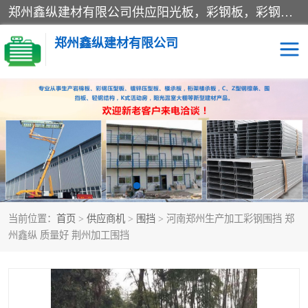
郑州鑫纵建材有限公司供应阳光板，彩钢板，彩钢钢构工程是一家集生产销售租赁安装于一体的企业，主要生产PC采光板，耐力板，仿古琉璃采光板，岩棉板、彩钢压型板、镀锌压型板、桁架楼承板，C、Z型钢檩条、围挡板、轻钢结构，阳光温室大棚等新型建材产品。公司旗下有多台移动式高空压瓦机租赁，承接全国各地业务，专业对外租赁各种型号压瓦机。
郑州鑫纵建材有限公司
高空瓦机租赁
ASA合成树脂仿古瓦
CZ型钢
FRP采光板
PC多层板
PC耐力板
当前位置：
首页
>
供应商机
>
围挡
> 河南郑州生产加工彩钢围挡 郑
建筑围挡
楼层板
州鑫纵 质量好 荆州加工围挡
新型活动房
压型彩钢板
岩棉板
钢结构配件