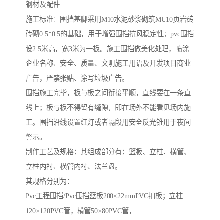
钢材及配件
施工标准：围挡基脚采用M10水泥砂浆砌筑MU10页岩砖
砖砌0.5*0.5的基础，用于增强围挡抗风稳定性；pvc围挡
设2.5米高，宽3米为一板。施工围挡做美化处理，喷涂
企业名称、安全、质量、文明施工用语及开发项目商业
广告，严禁张贴、涂写垃圾广告。
围挡施工完毕，板与板之间衔接平顺，直线要在一条直
线上；板与板不得留有缝隙，即在场外不能看见场内施
工。围挡沿线设置红灯或者隔段用安全反光锥用于夜间
警示。
制作工艺及规格：其组成部分有：篮板、立柱、横管、
立柱内衬、横管内衬、法兰盘。
其规格分别为：
Pvc工程围挡/Pvc围挡篮板200×22mmPVC扣板；立柱
120×120PVC管，横管50×80PVC管，