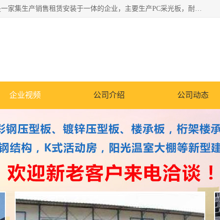
郑州鑫纵建材有限公司供应阳光板，彩钢板，彩钢钢构工程是一家集生产销售租赁安装于一体的企业，主要生产PC采光板，耐力板，仿古琉璃采光板，岩棉板、彩钢压型板、镀锌压型板、桁架楼承板，C、Z型钢檩条、围挡板、轻钢结构，阳光温室大棚等新型建材产品。公司旗下有多台移动式高空压瓦机租赁，承接全国各地业务，专业对外租赁各种型号压瓦机。
企业视频
公司介绍
公司动态