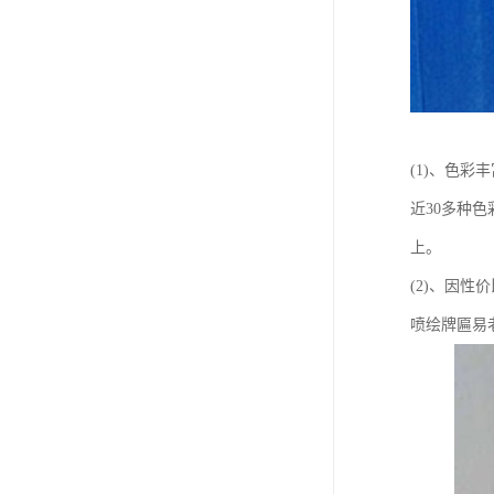
(1)、色彩
近30多种
上。
(2)、因
喷绘牌匾易