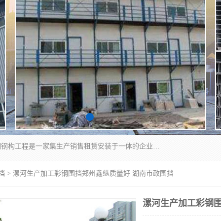
郑州鑫纵建材有限公司供应阳光板，彩钢板，彩钢钢构工程是一家集生产销售租赁安装于一体的企业，主要生产PC采光板，耐力板，仿古琉璃采光板，岩棉板、彩钢压型板、镀锌压型板、桁架楼承板，C、Z型钢檩条、围挡板、轻钢结构，阳光温室大棚等新型建材产品。公司旗下有多台移动式高空压瓦机租赁，承接全国各地业务，专业对外租赁各种型号压瓦机。
挡
> 漯河生产加工彩钢围挡郑州鑫纵质量好 湖南市政围挡
漯河生产加工彩钢围