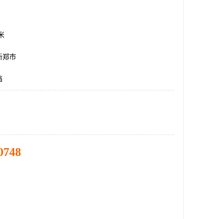
方米
新郑市
挡
0748