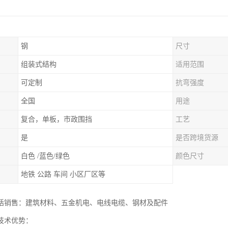
钢
尺寸
组装式结构
适用范围
可定制
抗弯强度
全国
用途
复合，单板，市政围挡
工艺
是
是否跨境货源
白色 /蓝色/绿色
颜色尺寸
地铁 公路 车间 小区厂区等
括销售：建筑材料、五金机电、电线电缆、钢材及配件
的技术优势：