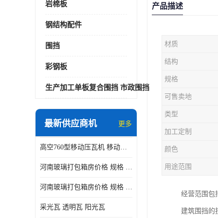
岩棉板
产品描述
钢结构配件
材质
围挡
结构
彩钢板
规格
生产加工单板复合围挡 市政围挡
可售卖地
类型
最新供应商机
更多
加工定制
高空760型移动压瓦机 移动升降制瓦设备租赁选郑州鑫纵
颜色
用途范围
河南玻璃打包箱房价格 规格 鑫纵建材按需定制
河南玻璃打包箱房价格 规格 鑫纵建材批发
经营范围包
采光瓦 透明瓦 阳光瓦
建筑围挡