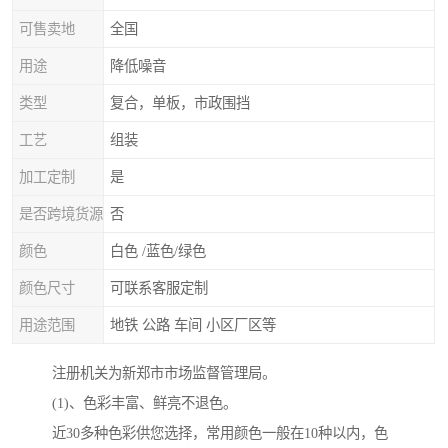
可售卖地
全国
用途
降低噪音
类型
复合，单板，市政围挡
工艺
组装
加工定制
是
是否跨境货源
否
颜色
白色 /蓝色/绿色
颜色尺寸
可联系客服定制
用途范围
地铁 公路 车间 小区厂区等
注册机关为新郑市市场监督管理局。
(1)、色彩丰富、鲜亮不退色。
近30多种色彩供您选择，常用颜色一般在10种以内，色