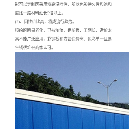
彩可以定制因采用漆高温喷涂，所以色彩持久性和饱和
度比一般材料延长5倍以上。
(2)、因性价比高，将成流行趋势。
喷绘牌匾易老化，已被淘汰，铝塑板、工期长、造价太
高不能广泛应用，彩钢板和方管造价高、色彩单一且易
生锈很难被商家认可。