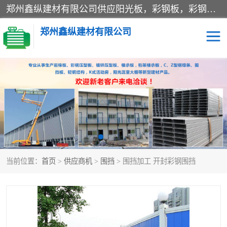
郑州鑫纵建材有限公司供应阳光板，彩钢板，彩钢钢构工程是一家集生产销售租赁安装于一体的企业，主要生产PC采光板，耐力板，仿古琉璃采光板，岩棉板、彩钢压型板、镀锌压型板、桁架楼承板，C、Z型钢檩条、围挡板、轻钢结构，阳光温室大棚等新型建材产品。公司旗下有多台移动式高空压瓦机租赁，承接全国各地业务，专业对外租赁各种型号压瓦机。
郑州鑫纵建材有限公司
高空瓦机租赁
ASA合成树脂仿古瓦
CZ型钢
FRP采光板
PC多层板
PC耐力板
当前位置：
首页
>
供应商机
>
围挡
> 围挡加工 开封彩钢围挡
建筑围挡
楼层板
新型活动房
压型彩钢板
岩棉板
钢结构配件