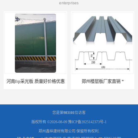
enterprises
p采光板 质量好价格优惠
郑州楼层板厂家直销 *
您是第
983101
位访客
版权所有 ©2026-08-09
豫ICP备2025142373号-1
郑州鑫纵建材有限公司
保留所有权利.