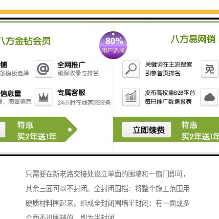
施工围挡根据施工地点，条件不同而不同。建筑工程必
须全封闭，市区主要道路或大的不得低于2.5米，其余不
得低于1.8米，一般半封闭多见于市政工程，所谓的半封
闭指两面或三面设立围挡，一面或两面开放，便于施工
机具材料的进出。具体要怎么设置根据招标文件、图
纸、现场环境，施工组织设计在保证安全的情况下来确
定。举个例子，假设市政工程在闹市，一个道路维修工
程，半幅开放交通，半幅维修，这个时候就需要全封
闭，保证不会有行人误入而引发危险。再假设一条新建
道路位于郊区，一端与老路相接，另一端为野地，那么
只需要在新老路交接处设立单面的围墙和一扇门即可，
其余三面可以不封闭。全封闭围挡：将整个施工范围用
硬质材料围起来，组成全封闭围墙半封闭：有一面或多
个面不设围挡的，即为半封闭。