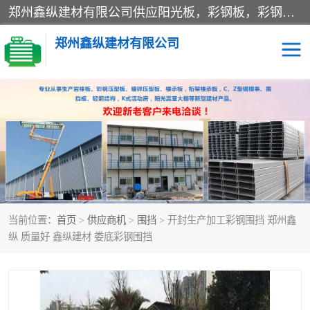
郑州鑫纵建材有限公司供应阳光板，彩钢板，彩钢钢构工程是一家集生产销售租赁安装于一体的企业，主要生产PC采光板，耐力板，仿古琉璃采光板，岩棉板、彩钢压型板、镀锌压型板、桁架楼承板，C、Z型钢檩条、围挡板、轻钢结构，阳光温室大棚等新型建材产品。公司旗下有多台移动式高空压瓦机租赁，承接全国各地业务，专业对外租赁各种型号压瓦机。
郑州鑫纵建材有限公司
高空瓦机租赁
ASA合成树脂仿古瓦
CZ型钢
FRP采光板
PC多层板
PC耐力板
当前位置：
首页
>
供应商机
>
围挡
> 开封生产加工彩钢围挡 郑州鑫
建筑围挡
楼层板
纵 质量好 鑫纵建材 娄底彩钢围挡
新型活动房
压型彩钢板
岩棉板
钢结构配件