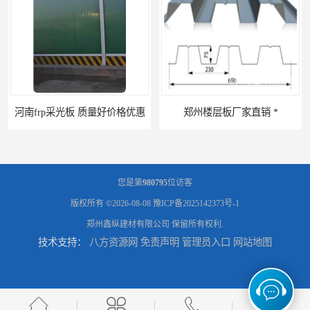
郑州楼层板厂家直销 *
河南郑州移动式高空瓦机租赁公司 提高施工效率
您是第
980795
位访客
版权所有 ©2026-08-08
豫ICP备2025142373号-1
郑州鑫纵建材有限公司
保留所有权利.
技术支持：
八方资源网
免责声明
管理员入口
网站地图
河南郑州生产加工彩钢围挡 郑州鑫纵 质量好 围挡加工
三门峡生产加工彩钢围挡 郑州鑫纵 质量好 围挡加工