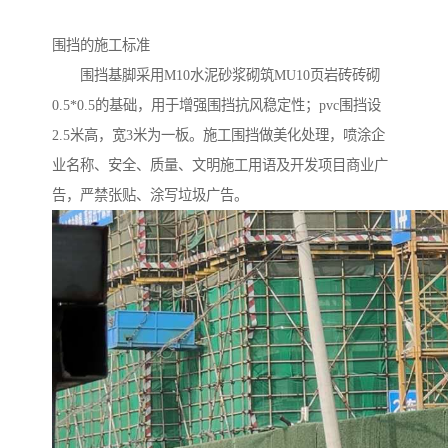
围挡的施工标准
围挡基脚采用M10水泥砂浆砌筑MU10页岩砖砖砌
0.5*0.5的基础，用于增强围挡抗风稳定性；pvc围挡设
2.5米高，宽3米为一板。施工围挡做美化处理，喷涂企
业名称、安全、质量、文明施工用语及开发项目商业广
告，严禁张贴、涂写垃圾广告。