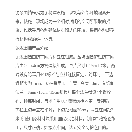
泥浆围挡是指为了将建设施工现场与外部环境隔离开
来，使施工现场成为一个相对封闭的空间所采取的措
施，包括采用各种砌体材料砌筑的围墙、采用各种成型
板材构成的维护体等。
泥浆围挡产品介绍：
泥浆围挡由防护网片和立柱组成。基坑围挡护栏防护网
片由2cm×4cm方管焊接组成，单片尺寸1.1米×1.7米，两
端设有跨耳用Φ10螺栓与立柱连接固定，跨耳与上下边
缘距离为15cm。立柱采用8cm方管 高度1.3m，底部有
法兰（8mm×15cm×15cm钢板）每个法兰盘设4个螺栓
孔、顶部封闭，与地面用Φ14膨胀螺栓固定。安装后，
护栏上边与立柱平齐，下边距地面20cm，两立柱间距2
米.所使用原材料均采用国家标准材料，制作严格按图施
工，尺寸正确，焊接点牢固，达到安全防护之目的。