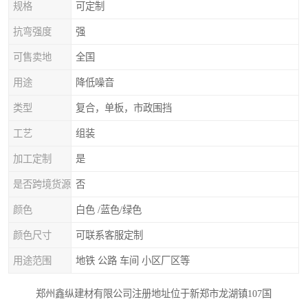
规格
可定制
抗弯强度
强
可售卖地
全国
用途
降低噪音
类型
复合，单板，市政围挡
工艺
组装
加工定制
是
是否跨境货源
否
颜色
白色 /蓝色/绿色
颜色尺寸
可联系客服定制
用途范围
地铁 公路 车间 小区厂区等
郑州鑫纵建材有限公司注册地址位于新郑市龙湖镇107国