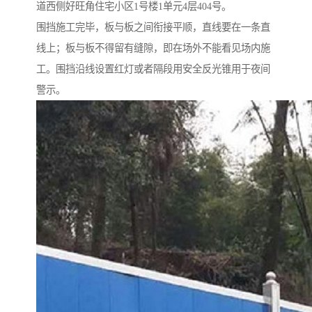
道西侧好旺角住宅小区1号楼1单元4层404号。
围挡施工完毕，板与板之间衔接平顺，直线要在一条直
线上；板与板不得留有缝隙，即在场外不能看见场内施
工。围挡沿线设置红灯或者隔段用安全反光锥用于夜间
警示。