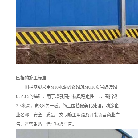
围挡的施工标准
围挡基脚采用M10水泥砂浆砌筑MU10页岩砖砖砌
0.5*0.5的基础，用于增强围挡抗风稳定性；pvc围挡设
2.5米高，宽3米为一板。施工围挡做美化处理，喷涂企
业名称、安全、质量、文明施工用语及开发项目商业广
告，严禁张贴、涂写垃圾广告。