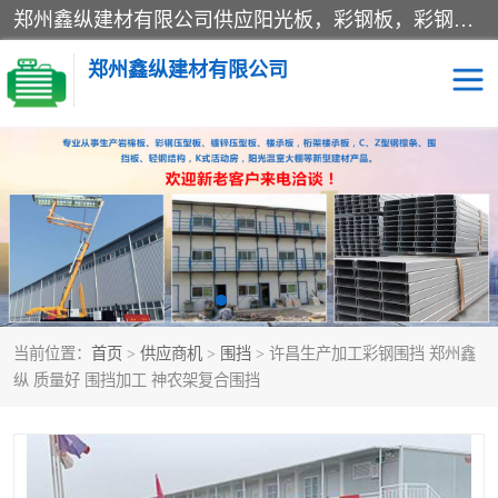
郑州鑫纵建材有限公司供应阳光板，彩钢板，彩钢钢构工程是一家集生产销售租赁安装于一体的企业，主要生产PC采光板，耐力板，仿古琉璃采光板，岩棉板、彩钢压型板、镀锌压型板、桁架楼承板，C、Z型钢檩条、围挡板、轻钢结构，阳光温室大棚等新型建材产品。公司旗下有多台移动式高空压瓦机租赁，承接全国各地业务，专业对外租赁各种型号压瓦机。
郑州鑫纵建材有限公司
高空瓦机租赁
ASA合成树脂仿古瓦
CZ型钢
FRP采光板
PC多层板
PC耐力板
当前位置：
首页
>
供应商机
>
围挡
> 许昌生产加工彩钢围挡 郑州鑫
建筑围挡
楼层板
纵 质量好 围挡加工 神农架复合围挡
新型活动房
压型彩钢板
岩棉板
钢结构配件