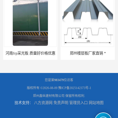
好价格优惠
郑州楼层板厂家直销 *
您是第
983479
位访客
版权所有 ©2026-08-09
豫ICP备2025142373号-1
郑州鑫纵建材有限公司
保留所有权利.
技术支持：
八方资源网
免责声明
管理员入口
网站地图