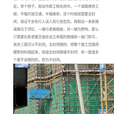
定。举个例子，假设市政工程在闹市，一个道路维修工
程，半幅开放交通，半幅维修，这个时候就需要全封
闭，保证不会有行人误入而引发危险。再假设一条新建
道路位于郊区，一端与老路相接，另一端为野地，那么
只需要在新老路交接处设立单面的围墙和一扇门即可，
其余三面可以不封闭。全封闭围挡：将整个施工范围用
硬质材料围起来，组成全封闭围墙半封闭：有一面或多
个面不设围挡的，即为半封闭。