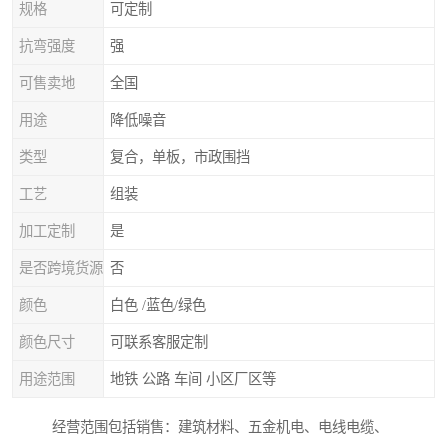
规格
可定制
抗弯强度
强
可售卖地
全国
用途
降低噪音
类型
复合，单板，市政围挡
工艺
组装
加工定制
是
是否跨境货源
否
颜色
白色 /蓝色/绿色
颜色尺寸
可联系客服定制
用途范围
地铁 公路 车间 小区厂区等
经营范围包括销售：建筑材料、五金机电、电线电缆、