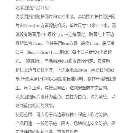
泥浆围挡产品介绍：
泥浆围挡由防护网片和立柱组成。基坑围挡护栏防护网
片由2cm×4cm方管焊接组成，单片尺寸1.1米×1.7米，两
端设有跨耳用Φ10螺栓与立柱连接固定，跨耳与上下边
缘距离为15cm。立柱采用8cm方管 高度1.3m，底部有
法兰（8mm×15cm×15cm钢板）每个法兰盘设4个螺栓
孔、顶部封闭，与地面用Φ14膨胀螺栓固定。安装后，
护栏上边与立柱平齐，下边距地面20cm，两立柱间距2
米.所使用原材料均采用国家标准材料，制作严格按图施
工，尺寸正确，焊接点牢固，达到安全防护之目的。
泥浆围挡网片设计为蓝色、立柱为白色，均为喷绘，以
达到蓝白相间的效果。
使用范围：可应用于临边等各种工程施工临时防护。
产品用途：一般用于施工隔离、场地临边安全防护。是
灵活性强的防护产品，可重复利用。