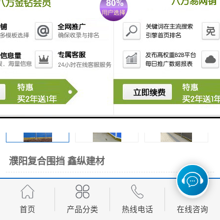
围挡
彩钢板
生产加工单板复合围挡 市
政围挡
濮阳复合围挡 鑫纵建材
面议
价格：
产品数量：
9999.00平方米
首页
产品分类
热线电话
在线咨询