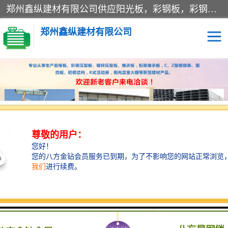
郑州鑫纵建材有限公司供应阳光板，彩钢板，彩钢钢构工程是一家集生产销售租赁安装于一体的企业，主要生产PC采光板，耐力板，仿古琉璃采光板，岩棉板、彩钢压型板、镀锌压型板、桁架楼承板，C、Z型钢檩条、围挡板、轻钢结构，阳光温室大棚等新型建材产品。公司旗下有多台移动式高空压瓦机租赁，承接全国各地业务，专业对外租赁各种型号压瓦机。
郑州鑫纵建材有限公司
高空瓦机租赁
ASA合成树脂仿古瓦
CZ型钢
FRP采光板
PC多层板
PC耐力板
当前位置：
首页
>
供应商机
>
围挡
> 濮阳复合围挡 鑫纵建材
建筑围挡
楼层板
新型活动房
压型彩钢板
岩棉板
钢结构配件