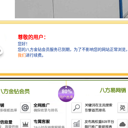
工程围挡为在围挡安装的时候应当做好安装的前期工
作，比如需要将一些绿化的树木移栽到其他地方，以至
于安装市政施工围挡后稳固，不容易被倒下和避免被大
风吹倒，安装市政施工围挡时必须以不影响行人安全和
通行的前提下进行。当施工围挡安装完毕后需要将施工
工地和外界彻底隔离，以至于不被不相干人等进入施工
地域，以免进入施工地区发生危险。安装好施工围挡后
请安排专人在安装水工围挡的外部进行巡逻维持因安装
围挡引起道路不便的次序。强调一点在市政施工围挡附
近禁止摆放杂物，泥土等不想关的东西，保持市政施工
围挡的整洁美观，而不影响市容市貌。