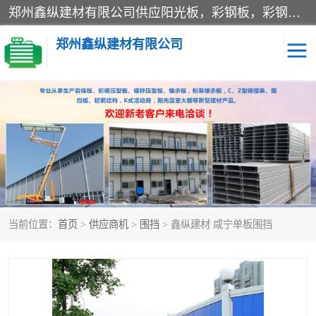
郑州鑫纵建材有限公司供应阳光板，彩钢板，彩钢钢构工程是一家集生产销售租赁安装于一体的企业，主要生产PC采光板，耐力板，仿古琉璃采光板，岩棉板、彩钢压型板、镀锌压型板、桁架楼承板，C、Z型钢檩条、围挡板、轻钢结构，阳光温室大棚等新型建材产品。公司旗下有多台移动式高空压瓦机租赁，承接全国各地业务，专业对外租赁各种型号压瓦机。
郑州鑫纵建材有限公司
高空瓦机租赁
ASA合成树脂仿古瓦
CZ型钢
FRP采光板
PC多层板
PC耐力板
当前位置：
首页
>
供应商机
>
围挡
> 鑫纵建材 咸宁单板围挡
建筑围挡
楼层板
新型活动房
压型彩钢板
岩棉板
钢结构配件