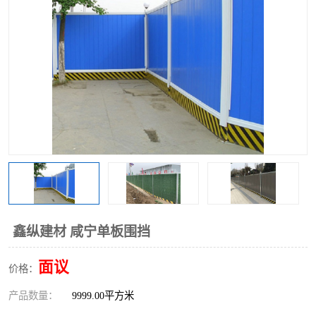
围挡
彩钢板
生产加工单板复合围挡 市
政围挡
鑫纵建材 咸宁单板围挡
面议
价格：
产品数量：
9999.00平方米