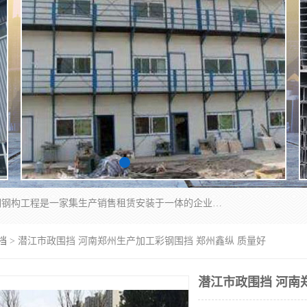
郑州鑫纵建材有限公司供应阳光板，彩钢板，彩钢钢构工程是一家集生产销售租赁安装于一体的企业，主要生产PC采光板，耐力板，仿古琉璃采光板，岩棉板、彩钢压型板、镀锌压型板、桁架楼承板，C、Z型钢檩条、围挡板、轻钢结构，阳光温室大棚等新型建材产品。公司旗下有多台移动式高空压瓦机租赁，承接全国各地业务，专业对外租赁各种型号压瓦机。
挡
> 潜江市政围挡 河南郑州生产加工彩钢围挡 郑州鑫纵 质量好
潜江市政围挡 河南