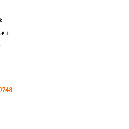
方米
新郑市
挡
0748