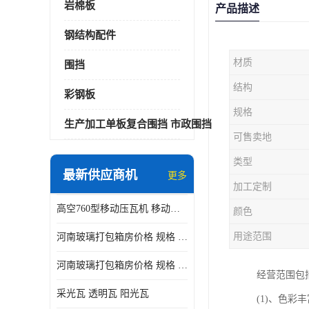
岩棉板
产品描述
钢结构配件
材质
围挡
结构
彩钢板
规格
生产加工单板复合围挡 市政围挡
可售卖地
类型
最新供应商机
更多
加工定制
高空760型移动压瓦机 移动升降制瓦设备租赁选郑州鑫纵
颜色
用途范围
河南玻璃打包箱房价格 规格 鑫纵建材按需定制
河南玻璃打包箱房价格 规格 鑫纵建材批发
经营范围包
采光瓦 透明瓦 阳光瓦
(1)、色彩