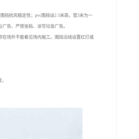
强围挡抗风稳定性；pvc围挡设2.5米高，宽3米为一
业广告，严禁张贴、涂写垃圾广告。
即在场外不能看见场内施工。围挡沿线设置红灯或
。
C管，