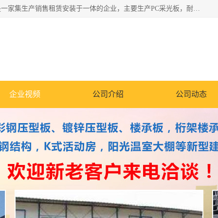
郑州鑫纵建材有限公司供应阳光板，彩钢板，彩钢钢构工程是一家集生产销售租赁安装于一体的企业，主要生产PC采光板，耐力板，仿古琉璃采光板，岩棉板、彩钢压型板、镀锌压型板、桁架楼承板，C、Z型钢檩条、围挡板、轻钢结构，阳光温室大棚等新型建材产品。公司旗下有多台移动式高空压瓦机租赁，承接全国各地业务，专业对外租赁各种型号压瓦机。
企业视频
公司介绍
公司动态