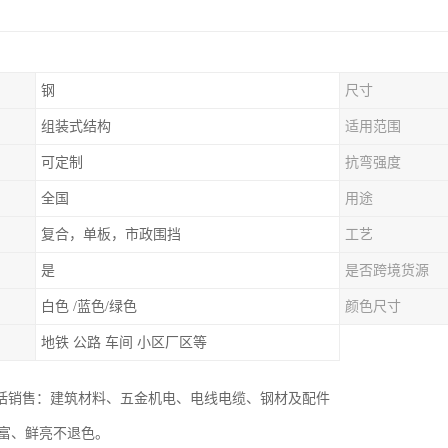
钢
尺寸
组装式结构
适用范围
可定制
抗弯强度
全国
用途
复合，单板，市政围挡
工艺
是
是否跨境货源
白色 /蓝色/绿色
颜色尺寸
地铁 公路 车间 小区厂区等
括销售：建筑材料、五金机电、电线电缆、钢材及配件
丰富、鲜亮不退色。