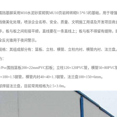
挡基脚采用M10水泥砂浆砌筑MU10页岩砖砖砌0.5*0.5的基础，用于增
挡做美化处理，喷涂企业名称、安全、质量、文明施工用语及开发项目商
毕，板与板之间衔接平顺，直线要在一条直线上；板与板不得留有缝隙，
全反光锥用于夜间警示。
规格：其组成部分有：篮板、立柱、横管、立柱内衬、横管内衬、法兰盘
为：
/Pvc围挡篮板200×22mmPVC扣板；立柱120×120PVC管，横管50×80PV
×100×1.5钢管，横管内衬40×40×1.3钢管，法兰盘100×150×6mm。
焊接法兰盘，目前常用规格为2.5×3.0m。