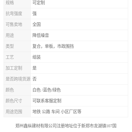
规格
可定制
抗弯强度
强
可售卖地
全国
用途
降低噪音
类型
复合，单板，市政围挡
工艺
组装
加工定制
是
是否跨境货源
否
颜色
白色 /蓝色/绿色
颜色尺寸
可联系客服定制
用途范围
地铁 公路 车间 小区厂区等
郑州鑫纵建材有限公司注册地址位于新郑市龙湖镇107国