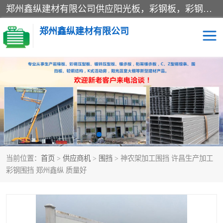
郑州鑫纵建材有限公司供应阳光板，彩钢板，彩钢钢构工程是一家集生产销售租赁安装于一体的企业，主要生产PC采光板，耐力板，仿古琉璃采光板，岩棉板、彩钢压型板、镀锌压型板、桁架楼承板，C、Z型钢檩条、围挡板、轻钢结构，阳光温室大棚等新型建材产品。公司旗下有多台移动式高空压瓦机租赁，承接全国各地业务，专业对外租赁各种型号压瓦机。
郑州鑫纵建材有限公司
高空瓦机租赁
ASA合成树脂仿古瓦
CZ型钢
FRP采光板
PC多层板
PC耐力板
当前位置：
首页
>
供应商机
>
围挡
> 神农架加工围挡 许昌生产加工
建筑围挡
楼层板
彩钢围挡 郑州鑫纵 质量好
新型活动房
压型彩钢板
岩棉板
钢结构配件