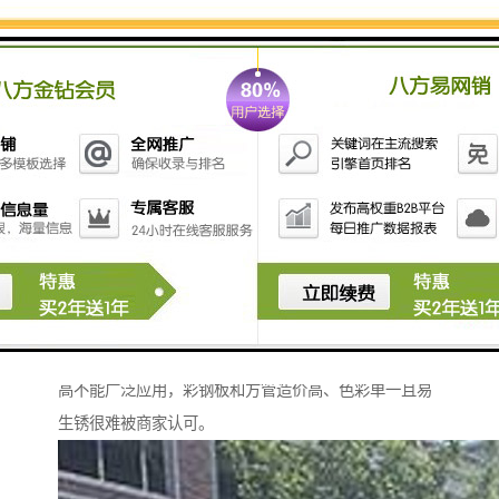
(1)、色彩丰富、鲜亮不退色。
近30多种色彩供您选择，常用颜色一般在10种以内，色
彩可以定制因采用漆高温喷涂，所以色彩持久性和饱和
度比一般材料延长5倍以上。
(2)、因性价比高，将成流行趋势。
喷绘牌匾易老化，已被淘汰，铝塑板、工期长、造价太
高不能广泛应用，彩钢板和方管造价高、色彩单一且易
生锈很难被商家认可。