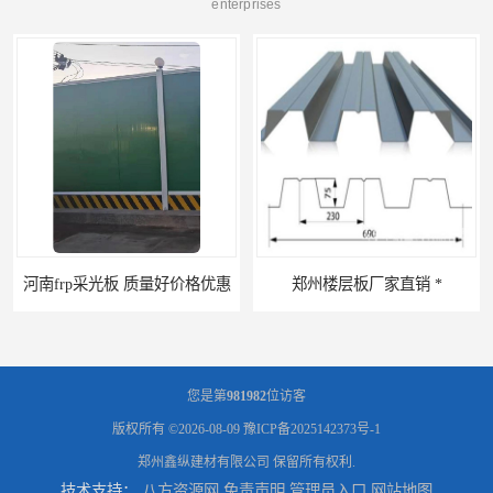
enterprises
河南frp采光板 质量好价格优惠
郑州楼层板厂家直销 *
您是第
981982
位访客
版权所有 ©2026-08-09
豫ICP备2025142373号-1
郑州鑫纵建材有限公司
保留所有权利.
技术支持：
八方资源网
免责声明
管理员入口
网站地图