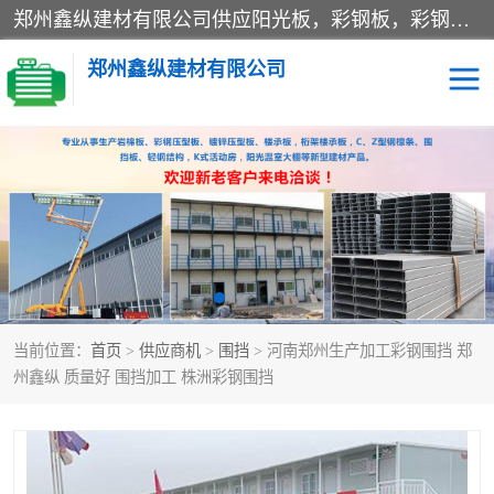
郑州鑫纵建材有限公司供应阳光板，彩钢板，彩钢钢构工程是一家集生产销售租赁安装于一体的企业，主要生产PC采光板，耐力板，仿古琉璃采光板，岩棉板、彩钢压型板、镀锌压型板、桁架楼承板，C、Z型钢檩条、围挡板、轻钢结构，阳光温室大棚等新型建材产品。公司旗下有多台移动式高空压瓦机租赁，承接全国各地业务，专业对外租赁各种型号压瓦机。
郑州鑫纵建材有限公司
高空瓦机租赁
ASA合成树脂仿古瓦
CZ型钢
FRP采光板
PC多层板
PC耐力板
当前位置：
首页
>
供应商机
>
围挡
> 河南郑州生产加工彩钢围挡 郑
建筑围挡
楼层板
州鑫纵 质量好 围挡加工 株洲彩钢围挡
新型活动房
压型彩钢板
岩棉板
钢结构配件