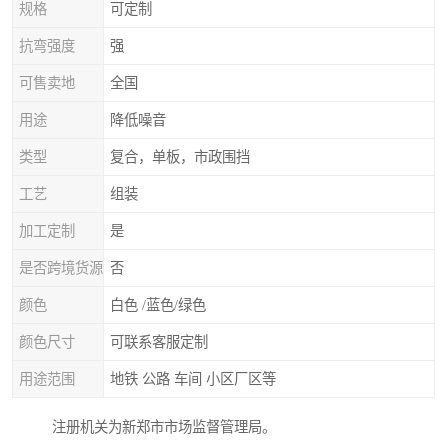
规格
可定制
抗弯强度
强
可售卖地
全国
用途
降低噪音
类型
复合，单板，市政围挡
工艺
组装
加工定制
是
是否跨境货源
否
颜色
白色 /蓝色/绿色
颜色尺寸
可联系客服定制
用途范围
地铁 公路 车间 小区厂区等
注册机关为新郑市市场监督管理局。