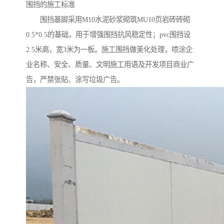
围挡的施工标准
围挡基脚采用M10水泥砂浆砌筑MU10页岩砖砖砌
0.5*0.5的基础，用于增强围挡抗风稳定性；pvc围挡设
2.5米高，宽3米为一板。施工围挡做美化处理，喷涂企
业名称、安全、质量、文明施工用语及开发项目商业广
告，严禁张贴、涂写垃圾广告。