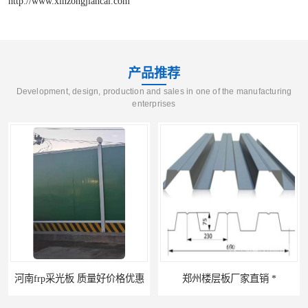
http://www.xinzongjiancai.com
产品推荐
Development, design, production and sales in one of the manufacturing
enterprises
格优惠
郑州楼层板厂家直销 *