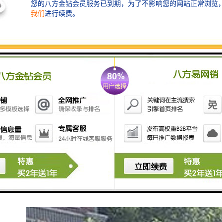
产地 郑州
郑州鑫纵
加工定制 是
用途 市政道路建筑工地施工隔离
规格 组装式
表面处理 喷塑 烤漆
长度 可定制（cm）
适用范围 市政道路园林场地 工程 工地 施工
高度 200（cm）
年限 10年