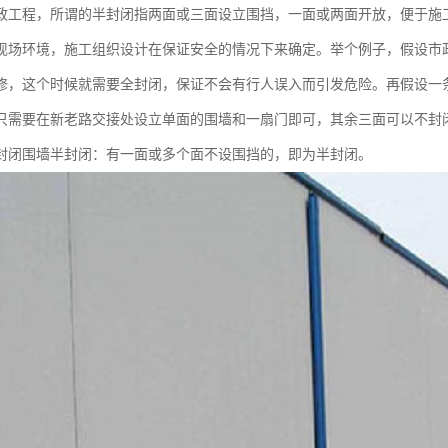
政工程，所谓的半封闭指两面或三面设立围挡，一面或两面开放，便于施
现场环境，施工组织设计在保证安全的情况下来确定。举个例子，假设市
修，这个时候就需要全封闭，保证不会有行人误入而引发危险。再假设一
只需要在新老路交接处设立单面的围墙和一扇门即可，其余三面可以不封
封闭围墙半封闭：有一面或多个面不设围挡的，即为半封闭。