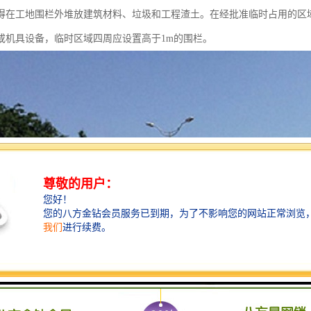
得在工地围栏外堆放建筑材料、垃圾和工程渣土。在经批准临时占用的区
或机具设备，临时区域四周应设置高于1m的围栏。