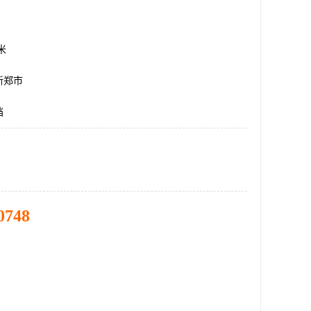
方米
新郑市
挡
0748