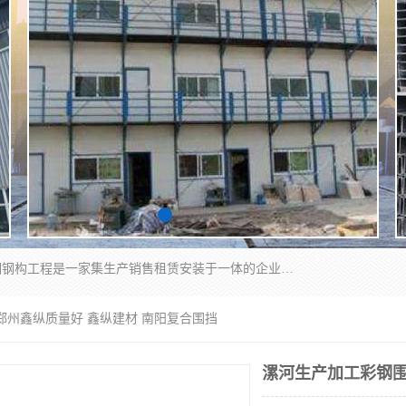
郑州鑫纵建材有限公司供应阳光板，彩钢板，彩钢钢构工程是一家集生产销售租赁安装于一体的企业，主要生产PC采光板，耐力板，仿古琉璃采光板，岩棉板、彩钢压型板、镀锌压型板、桁架楼承板，C、Z型钢檩条、围挡板、轻钢结构，阳光温室大棚等新型建材产品。公司旗下有多台移动式高空压瓦机租赁，承接全国各地业务，专业对外租赁各种型号压瓦机。
郑州鑫纵质量好 鑫纵建材 南阳复合围挡
漯河生产加工彩钢围