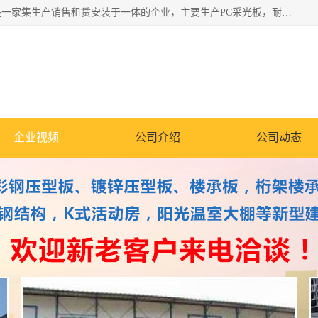
郑州鑫纵建材有限公司供应阳光板，彩钢板，彩钢钢构工程是一家集生产销售租赁安装于一体的企业，主要生产PC采光板，耐力板，仿古琉璃采光板，岩棉板、彩钢压型板、镀锌压型板、桁架楼承板，C、Z型钢檩条、围挡板、轻钢结构，阳光温室大棚等新型建材产品。公司旗下有多台移动式高空压瓦机租赁，承接全国各地业务，专业对外租赁各种型号压瓦机。
企业视频
公司介绍
公司动态