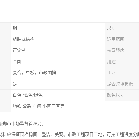
钢
尺寸
组装式结构
适用范围
可定制
抗弯强度
全国
用途
复合，单板，市政围挡
工艺
是
是否跨境货源
白色 /蓝色/绿色
颜色尺寸
地铁 公路 车间 小区厂区等
新郑市市场监督管理局。
材料应保证围栏稳固、整洁、美观。市政工程项目工地，可按工程进度分