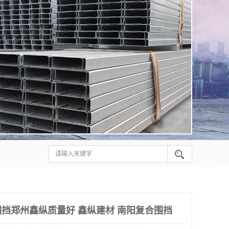
挡郑州鑫纵质量好 鑫纵建材 南阳复合围挡