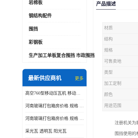
岩棉板
产品描述
钢结构配件
材质
围挡
结构
彩钢板
规格
生产加工单板复合围挡 市政围挡
可售卖地
类型
最新供应商机
更多
加工定制
高空760型移动压瓦机 移动升降制瓦设备租赁选郑州鑫纵
颜色
用途范围
河南玻璃打包箱房价格 规格 鑫纵建材按需定制
河南玻璃打包箱房价格 规格 鑫纵建材批发
注册机关为
采光瓦 透明瓦 阳光瓦
围挡使用的